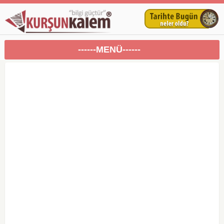
------MENÜ------