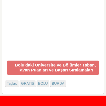
Bolu'daki Üniversite ve Bölümler Taban,
Tavan Puanları ve Başarı Sıralamaları
Taglar:
GRATIS
BOLU
BURDA
2020 Taban ve Tavan Puanları