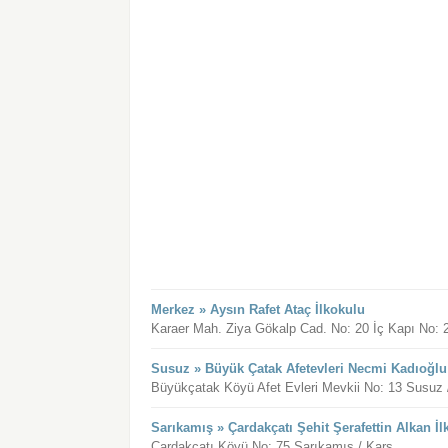
Merkez » Aysın Rafet Ataç İlkokulu
Karaer Mah. Ziya Gökalp Cad. No: 20 İç Kapı No:
Susuz » Büyük Çatak Afetevleri Necmi Kadıoğlu
Büyükçatak Köyü Afet Evleri Mevkii No: 13 Susuz 
Sarıkamış » Çardakçatı Şehit Şerafettin Alkan İ
Çardakçatı Köyü No: 75 Sarıkamış / Kars