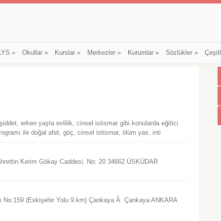
LYS
»
Okullar
»
Kurslar
»
Merkezler
»
Kurumlar
»
Sözlükler
»
Çeşit
det, erken yaşta evlilik, cinsel istismar gibi konularda eğitici
rogramı ile doğal afet, göç, cinsel istismar, ölüm yas, inti
. Fahrettin Kerim Gökay Caddesi, No: 20 34662 ÜSKÜDAR
varı No:159 (Eskişehir Yolu 9.km) Çankaya Â Çankaya ANKARA