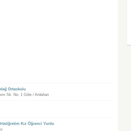
zdağ Ortaokulu
ım Sk. No: 1 Göle / Ardahan
Ortaöğretim Kız Öğrenci Yurdu
lu