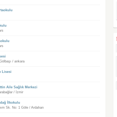
rtaokulu
okulu
ars
aokulu
ars
sesi
ölbaşı / ankara
 Lisesi
tin Aile Sağlık Merkezi
rabağlar / İzmir
dağ İlkokulu
ım Sk. No: 1 Göle / Ardahan