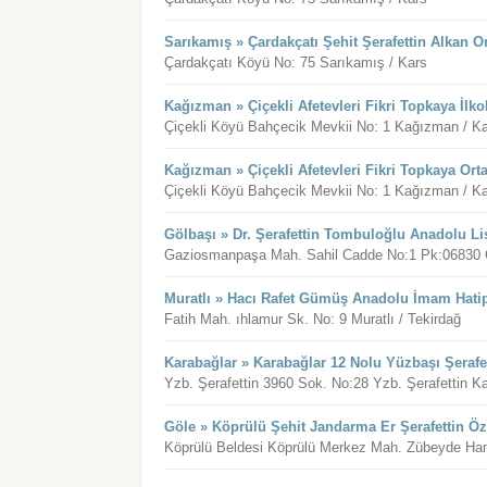
Sarıkamış » Çardakçatı Şehit Şerafettin Alkan O
Çardakçatı Köyü No: 75 Sarıkamış / Kars
Kağızman » Çiçekli Afetevleri Fikri Topkaya İlk
Çiçekli Köyü Bahçecik Mevkii No: 1 Kağızman / K
Kağızman » Çiçekli Afetevleri Fikri Topkaya Ort
Çiçekli Köyü Bahçecik Mevkii No: 1 Kağızman / K
Gölbaşı » Dr. Şerafettin Tombuloğlu Anadolu Li
Gaziosmanpaşa Mah. Sahil Cadde No:1 Pk:06830 G
Muratlı » Hacı Rafet Gümüş Anadolu İmam Hatip
Fatih Mah. ıhlamur Sk. No: 9 Muratlı / Tekirdağ
Karabağlar » Karabağlar 12 Nolu Yüzbaşı Şerafet
Yzb. Şerafettin 3960 Sok. No:28 Yzb. Şerafettin Ka
Göle » Köprülü Şehit Jandarma Er Şerafettin Öz
Köprülü Beldesi Köprülü Merkez Mah. Zübeyde Han