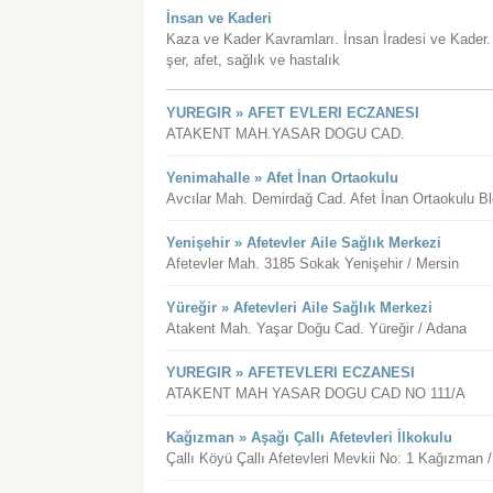
İnsan ve Kaderi
Kaza ve Kader Kavramları. İnsan İradesi ve Kader. 
şer, afet, sağlık ve hastalık
YUREGIR » AFET EVLERI ECZANESI
ATAKENT MAH.YASAR DOGU CAD.
Yenimahalle » Afet İnan Ortaokulu
Avcılar Mah. Demirdağ Cad. Afet İnan Ortaokulu B
Yenişehir » Afetevler Aile Sağlık Merkezi
Afetevler Mah. 3185 Sokak Yenişehir / Mersin
Yüreğir » Afetevleri Aile Sağlık Merkezi
Atakent Mah. Yaşar Doğu Cad. Yüreğir / Adana
YUREGIR » AFETEVLERI ECZANESI
ATAKENT MAH YASAR DOGU CAD NO 111/A
Kağızman » Aşağı Çallı Afetevleri İlkokulu
Çallı Köyü Çallı Afetevleri Mevkii No: 1 Kağızman 