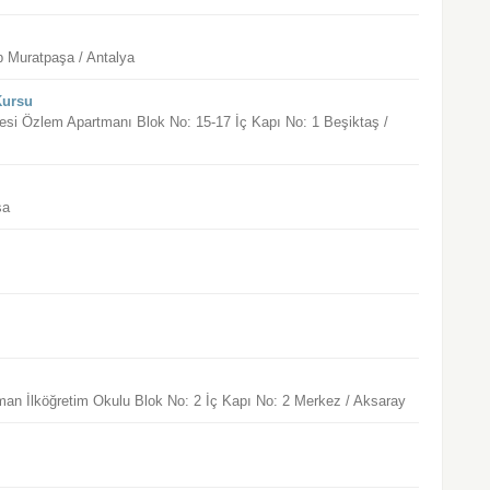
b Muratpaşa / Antalya
Kursu
si Özlem Apartmanı Blok No: 15-17 İç Kapı No: 1 Beşiktaş /
sa
n İlköğretim Okulu Blok No: 2 İç Kapı No: 2 Merkez / Aksaray