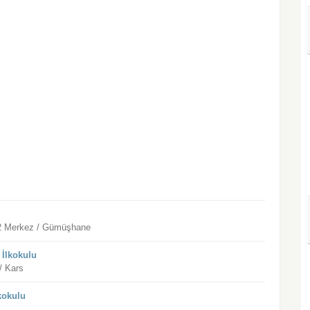
 2 Merkez / Gümüşhane
 İlkokulu
/ Kars
lkokulu