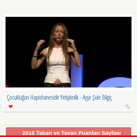
Çocukluğun Hapishanesidir Yetişkinlik - Ayşe Şule Bilgiç
2018 Taban ve Tavan Puanları Sayfası