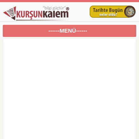
------MENÜ------