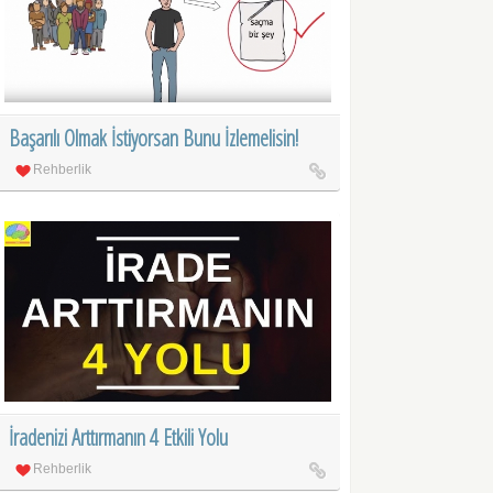
Başarılı Olmak İstiyorsan Bunu İzlemelisin!
Rehberlik
İradenizi Arttırmanın 4 Etkili Yolu
Rehberlik