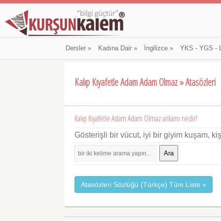
Dersler
»
Kadına Dair
»
İngilizce
»
YKS - YGS - 
Kalıp Kıyafetle Adam Adam Olmaz » Atasözleri
Kalıp Kıyafetle Adam Adam Olmaz anlamı nedir?
Gösterişli bir vücut, iyi bir giyim kuşam, k
Ara
Atasözleri Sözlüğü (Türkçe) Tüm Liste »