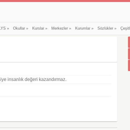
LYS
»
Okullar
»
Kurslar
»
Merkezler
»
Kurumlar
»
Sözlükler
»
Çeşit
işiye insanlık değeri kazandırmaz.