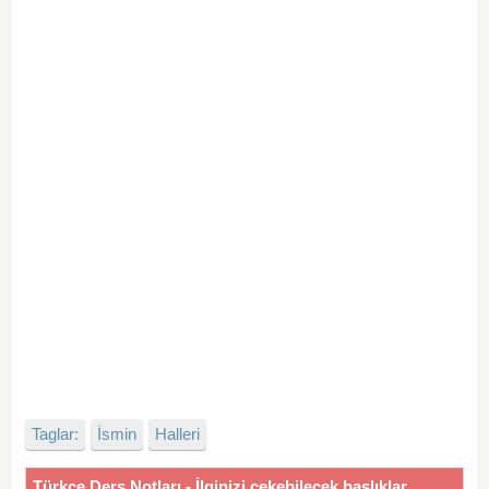
Taglar:
İsmin
Halleri
Türkçe Ders Notları - İlginizi çekebilecek başlıklar