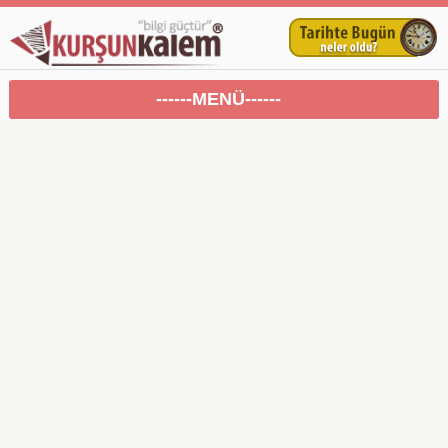
------MENÜ------