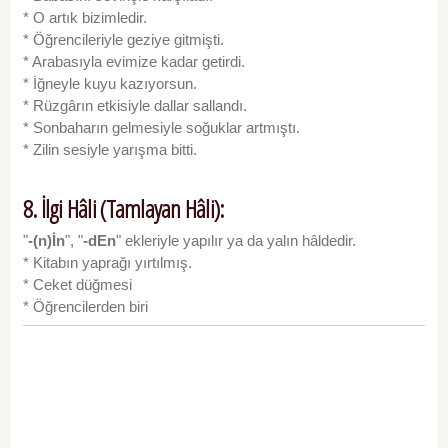
* O artık bizimledir.
* Öğrencileriyle geziye gitmişti.
* Arabasıyla evimize kadar getirdi.
* İğneyle kuyu kazıyorsun.
* Rüzgârın etkisiyle dallar sallandı.
* Sonbaharın gelmesiyle soğuklar artmıştı.
* Zilin sesiyle yarışma bitti.
8. İlgi Hâli (Tamlayan Hâli):
"
-(n)İn
", "
-dEn
" ekleriyle yapılır ya da yalın hâldedir.
* Kitabın yaprağı yırtılmış.
* Ceket düğmesi
* Öğrencilerden biri