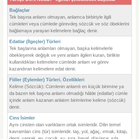
Bağlaçlar
Tek başına anlamı olmayan, anlamca birbiriyle ilgili
cümleleri veya cümlede görevdeş sözcük ve söz öbeklerini
bağlamaya yarayan kelimelere bağlaç denir.
Edatlar (İlgeçler) Türleri
Tek başlarına anlamları olmayan, başka kelimelerle
öbekleşerek değişik ve yeni anlam ilgileri kuran, birlikte
kullanıldıkları kelimelere cümlede anlam ve görev
kazandıran kelimelere edat denir.
Fiiller (Eylemler) Türleri, Özellikleri
Kelime (Sözcük): Cümlenin anlamlı en küçük birimine ya
da bazen tek başına anlamı olmadığı hâlde (edatlar) cümle
içinde anlam kazanan anlatım birimlerine kelime (sözcük)
denir.
Cins İsimler
Aynı cinsten olan varlıkların ortak isimleridir. Dilin temel
kavramları cins (tür) isimleridir. taş, yol, ağaç, ırmak, kitap,
dergi, yaprak, ev, çocuk, su, sıra, hayal, düşünce, sıla,