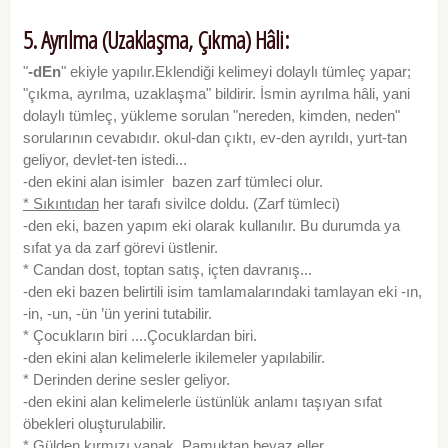
5. Ayrılma (Uzaklaşma, Çıkma) Hâli:
"
-dEn
" ekiyle yapılır.Eklendiği kelimeyi dolaylı tümleç yapar;
"çıkma, ayrılma, uzaklaşma" bildirir. İsmin ayrılma hâli, yani
dolaylı tümleç, yükleme sorulan "nereden, kimden, neden"
sorularının cevabıdır. okul-dan çıktı, ev-den ayrıldı, yurt-tan
geliyor, devlet-ten istedi...
-den ekini alan isimler bazen zarf tümleci olur.
* Sıkıntıdan
her tarafı sivilce doldu. (Zarf tümleci)
-den eki, bazen yapım eki olarak kullanılır. Bu durumda ya
sıfat ya da zarf görevi üstlenir.
* Candan dost, toptan satış, içten davranış...
-den eki bazen belirtili isim tamlamalarındaki tamlayan eki -ın,
-in, -un, -ün ’ün yerini tutabilir.
* Çocukların biri ....Çocuklardan biri.
-den ekini alan kelimelerle ikilemeler yapılabilir.
* Derinden derine sesler geliyor.
-den ekini alan kelimelerle üstünlük anlamı taşıyan sıfat
öbekleri oluşturulabilir.
* Gülden kırmızı
yanak
, Pamuktan beyaz
eller...