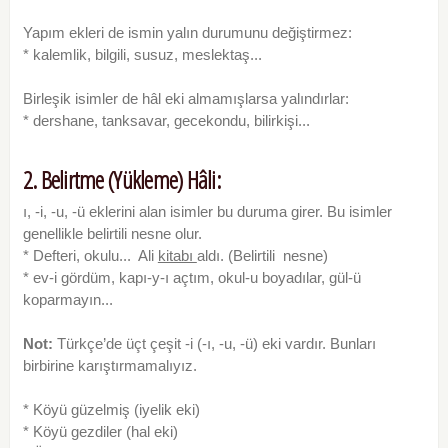
Yapım ekleri de ismin yalın durumunu değiştirmez:
* kalemlik, bilgili, susuz, meslektaş...
Birleşik isimler de hâl eki almamışlarsa yalındırlar:
* dershane, tanksavar, gecekondu, bilirkişi...
2. Belirtme (Yükleme) Hâli:
ı, -i, -u, -ü eklerini alan isimler bu duruma girer. Bu isimler
genellikle belirtili nesne olur.
* Defteri, okulu... Ali
kitabı
aldı. (Belirtili nesne)
* ev-i gördüm, kapı-y-ı açtım, okul-u boyadılar, gül-ü
koparmayın...
Not:
Türkçe’de üçt çeşit -i (-ı, -u, -ü) eki vardır. Bunları
birbirine karıştırmamalıyız.
* Köyü güzelmiş (iyelik eki)
* Köyü gezdiler (hal eki)