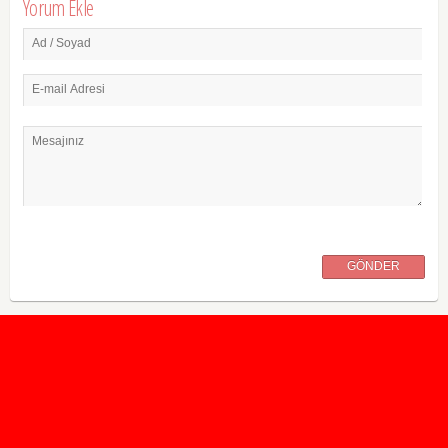
Yorum Ekle
Ad / Soyad
E-mail Adresi
Mesajınız
GÖNDER
2020 Taban ve Tavan Puanları
2019 Taban ve Tavan Puanları
Yüzlerce İngilizce Online Test