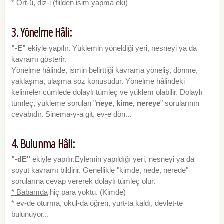
* Ört-ü, diz-i (fiilden isim yapma eki)
3. Yönelme Hâli:
"-E"
ekiyle yapılır. Yüklemin yöneldiği yeri, nesneyi ya da
kavramı gösterir.
Yönelme hâlinde, ismin belirttiği kavrama yöneliş, dönme,
yaklaşma, ulaşma söz konusudur. Yönelme hâlindeki
kelimeler cümlede dolaylı tümleç ve yüklem olabilir. Dolaylı
tümleç, yükleme sorulan "
neye, kime, nereye
" sorularının
cevabıdır. Sinema-y-a git, ev-e dön...
4. Bulunma Hâli:
"-dE"
ekiyle yapılır.Eylemin yapıldığı yeri, nesneyi ya da
soyut kavramı bildirir. Genellikle "kimde, nede, nerede"
sorularına cevap vererek dolaylı tümleç olur.
* Babamda
hiç para yoktu. (Kimde)
* ev-de oturma, okul-da öğren, yurt-ta kaldı, devlet-te
bulunuyor...