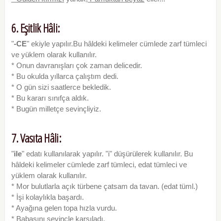
6. Eşitlik Hâli:
"
-CE
" ekiyle yapılır.Bu hâldeki kelimeler cümlede zarf tümleci
ve yüklem olarak kullanılır.
* Onun davranışları çok zaman delicedir.
* Bu okulda yıllarca çalıştım dedi.
* O gün sizi saatlerce bekledik.
* Bu kararı sınıfça aldık.
* Bugün milletçe sevinçliyiz.
7. Vasıta Hâli:
"
ile
" edatı kullanılarak yapılır. "i" düşürülerek kullanılır. Bu
hâldeki kelimeler cümlede zarf tümleci, edat tümleci ve
yüklem olarak kullanılır.
* Mor bulutlarla açık türbene çatsam da tavan. (edat tüml.)
* İşi kolaylıkla başardı.
* Ayağına gelen topa hızla vurdu.
* Babasını sevinçle karşıladı.