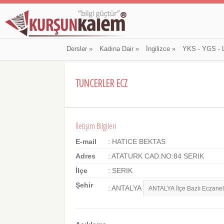
Dersler
»
Kadına Dair
»
İngilizce
»
YKS - YGS - 
TUNCERLER ECZ
İletişim Bilgileri
E-mail
: HATICE BEKTAS
Adres
: ATATURK CAD.NO:84 SERIK
İlçe
: SERIK
Şehir
: ANTALYA