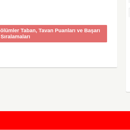
Bölümler Taban, Tavan Puanları ve Başarı
Sıralamaları
KursunKalem.com
© 2026