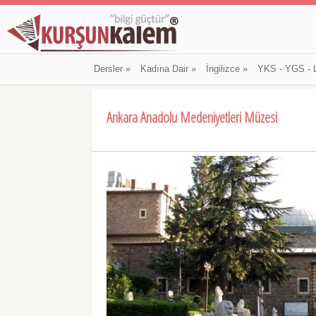
Dersler
»
Kadına Dair
»
İngilizce
»
YKS - YGS - 
Ankara Anadolu Medeniyetleri Müzesi