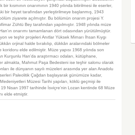
ir kısmının onarımının 1940 yılında bitirilmesi ile eserler,
i bir heyet tarafından yerleştirilmeye başlanmış, 1943
bölüm ziyarete açılmıştır. Bu bölümün onarım projesi Y.
.Mimar Zühtü Bey tarafından yapılmıştır. 1948 yılında müze
lu Han’ın onarımı tamamlanan dört odasından yürütülmüştür.
on ve teşhir projeleri Anıtlar Yüksek Mimarı İhsan Kıygı
kkân orjinal halde bırakılıp, dükkân aralarındaki bölmeler
re koridoru elde edilmiştir. Müze yapısı 1968 yılında son
nılan Kurşunlu Han’da araştırmacı odaları, kütüphane,
 yer almakta, Mahmut Paşa Bedesteni ise teşhir salonu olarak
nları ile dünyanın sayılı müzeleri arasında yer alan Anadolu
eserleri Paleolitik Çağdan başlayarak günümüze kadar,
 Medeniyetleri Müzesi Tarihi yapıları, köklü geçmişi ile
19 Nisan 1997 tarihinde İsviçre’nin Lozan kentinde 68 Müze
ı elde etmiştir.