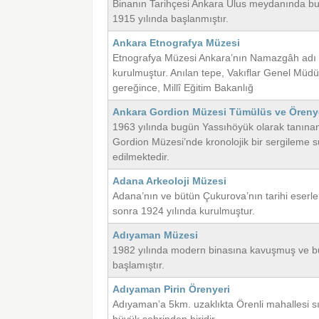
Binanın Tarihçesi Ankara Ulus meydanında bulu
1915 yılında başlanmıştır.
Ankara Etnografya Müzesi
Etnografya Müzesi Ankara’nın Namazgâh adı i
kurulmuştur. Anılan tepe, Vakıflar Genel Müdü
gereğince, Millî Eğitim Bakanlığ
Ankara Gordion Müzesi Tümülüs ve Öreny
1963 yılında bugün Yassıhöyük olarak tanına
Gordion Müzesi’nde kronolojik bir sergileme s
edilmektedir.
Adana Arkeoloji Müzesi
Adana’nın ve bütün Çukurova’nın tarihi eserl
sonra 1924 yılında kurulmuştur.
Adıyaman Müzesi
1982 yılında modern binasına kavuşmuş ve bu
başlamıştır.
Adıyaman Pirin Örenyeri
Adıyaman’a 5km. uzaklıkta Örenli mahallesi sı