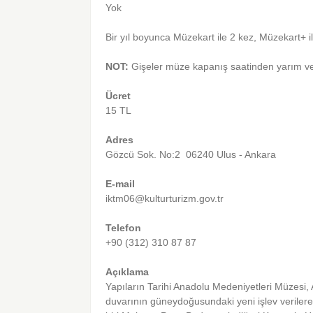
Yok
Bir yıl boyunca Müzekart ile 2 kez, Müzekart+ ile
NOT:
Gişeler müze kapanış saatinden yarım ve
Ücret
15 TL
Adres
Gözcü Sok. No:2 06240 Ulus - Ankara
E-mail
iktm06@kulturturizm.gov.tr
Telefon
+90 (312) 310 87 87
Açıklama
Yapıların Tarihi Anadolu Medeniyetleri Müzesi, 
duvarının güneydoğusundaki yeni işlev verilere