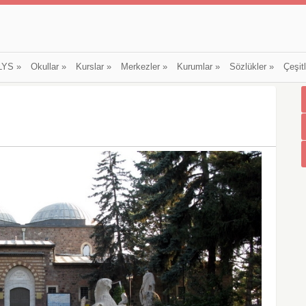
LYS
»
Okullar
»
Kurslar
»
Merkezler
»
Kurumlar
»
Sözlükler
»
Çeşit