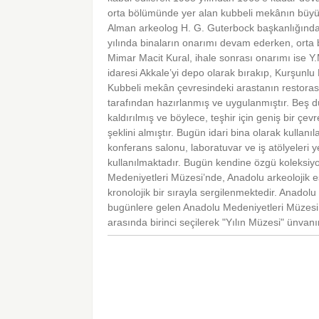
orta bölümünde yer alan kubbeli mekânın büyük b
Alman arkeolog H. G. Guterbock başkanlığındak
yılında binaların onarımı devam ederken, orta 
Mimar Macit Kural, ihale sonrası onarımı ise Y
idaresi Akkale’yi depo olarak bırakıp, Kurşun
Kubbeli mekân çevresindeki arastanın restorasy
tarafından hazırlanmış ve uygulanmıştır. Beş dü
kaldırılmış ve böylece, teşhir için geniş bir çev
şeklini almıştır. Bugün idari bina olarak kulla
konferans salonu, laboratuvar ve iş atölyeleri
kullanılmaktadır. Bugün kendine özgü koleksiyo
Medeniyetleri Müzesi’nde, Anadolu arkeolojik 
kronolojik bir sırayla sergilenmektedir. Anadolu
bugünlere gelen Anadolu Medeniyetleri Müzesi 
arasında birinci seçilerek "Yılın Müzesi" ünvanın