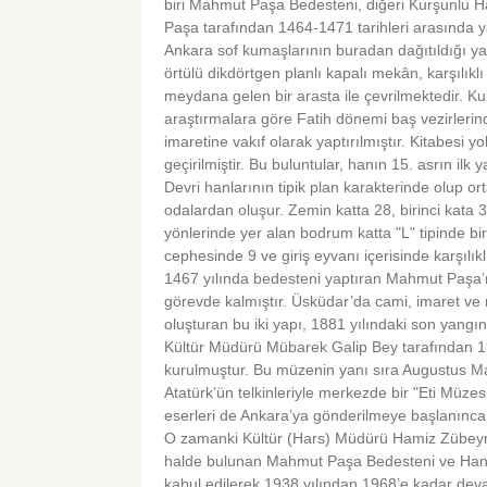
biri Mahmut Paşa Bedesteni, diğeri Kurşunlu H
Paşa tarafından 1464-1471 tarihleri arasında ya
Ankara sof kumaşlarının buradan dağıtıldığı yazı
örtülü dikdörtgen planlı kapalı mekân, karşılıkl
meydana gelen bir arasta ile çevrilmektedir. Kur
araştırmalara göre Fatih dönemi baş vezirleri
imaretine vakıf olarak yaptırılmıştır. Kitabesi yo
geçirilmiştir. Bu buluntular, hanın 15. asrın ilk
Devri hanlarının tipik plan karakterinde olup orta
odalardan oluşur. Zemin katta 28, birinci kata 
yönlerinde yer alan bodrum katta "L" tipinde b
cephesinde 9 ve giriş eyvanı içerisinde karşılık
1467 yılında bedesteni yaptıran Mahmut Paşa’n
görevde kalmıştır. Üsküdar’da cami, imaret v
oluşturan bu iki yapı, 1881 yılındaki son yangı
Kültür Müdürü Mübarek Galip Bey tarafından 192
kurulmuştur. Bu müzenin yanı sıra Augustus M
Atatürk’ün telkinleriyle merkezde bir "Eti Müzes
eserleri de Ankara’ya gönderilmeye başlanınca
O zamanki Kültür (Hars) Müdürü Hamiz Zübeyr K
halde bulunan Mahmut Paşa Bedesteni ve Hanın o
kabul edilerek 1938 yılından 1968’e kadar deva