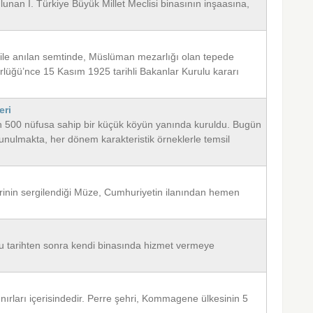
nan I. Türkiye Büyük Millet Meclisi binasının inşaasına,
le anılan semtinde, Müslüman mezarlığı olan tepede
rlüğü’nce 15 Kasım 1925 tarihli Bakanlar Kurulu kararı
eri
n 500 nüfusa sahip bir küçük köyün yanında kuruldu. Bugün
unulmakta, her dönem karakteristik örneklerle temsil
erinin sergilendiği Müze, Cumhuriyetin ilanından hemen
 tarihten sonra kendi binasında hizmet vermeye
nırları içerisindedir. Perre şehri, Kommagene ülkesinin 5