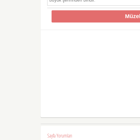
büyük şehrinden biridir.
Müzel
Sayfa Yorumları