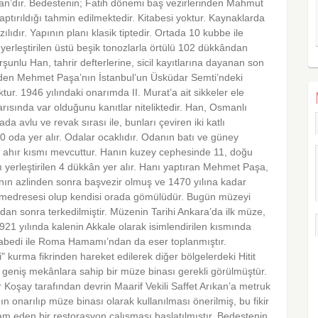
an’dır. Bedestenin; Fatih dönemi baş vezirlerinden Mahmut
ptırıldığı tahmin edilmektedir. Kitabesi yoktur. Kaynaklarda
lıdır. Yapının planı klasik tiptedir. Ortada 10 kubbe ile
ı yerleştirilen üstü beşik tonozlarla örtülü 102 dükkândan
şunlu Han, tahrir defterlerine, sicil kayıtlarına dayanan son
nden Mehmet Paşa’nın İstanbul’un Üsküdar Semti’ndeki
ktur. 1946 yılındaki onarımda II. Murat’a ait sikkeler ele
 yarısında var olduğunu kanıtlar niteliktedir. Han, Osmanlı
da avlu ve revak sırası ile, bunları çeviren iki katlı
30 oda yer alır. Odalar ocaklıdır. Odanın batı ve güney
ir ahır kısmı mevcuttur. Hanın kuzey cephesinde 11, doğu
lı yerleştirilen 4 dükkân yer alır. Hanı yaptıran Mehmet Paşa,
ın azlinden sonra başvezir olmuş ve 1470 yılına kadar
e medresesi olup kendisi orada gömülüdür. Bugün müzeyi
ndan sonra terkedilmiştir. Müzenin Tarihi Ankara’da ilk müze,
1 yılında kalenin Akkale olarak isimlendirilen kısmında
abedi ile Roma Hamamı’ndan da eser toplanmıştır.
i" kurma fikrinden hareket edilerek diğer bölgelerdeki Hitit
 geniş mekânlara sahip bir müze binası gerekli görülmüştür.
oşay tarafından devrin Maarif Vekili Saffet Arıkan’a metruk
narılıp müze binası olarak kullanılması önerilmiş, bu fikir
m eden bir restorasyon çalışması başlatılmıştır. Bedestenin