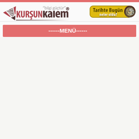
------MENÜ------