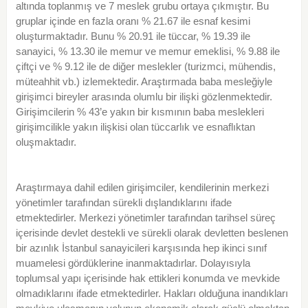
altında toplanmış ve 7 meslek grubu ortaya çıkmıştır. Bu
gruplar içinde en fazla oranı % 21.67 ile esnaf kesimi
oluşturmaktadır. Bunu % 20.91 ile tüccar, % 19.39 ile
sanayici, % 13.30 ile memur ve memur emeklisi, % 9.88 ile
çiftçi ve % 9.12 ile de diğer meslekler (turizmci, mühendis,
müteahhit vb.) izlemektedir. Araştırmada baba mesleğiyle
girişimci bireyler arasında olumlu bir ilişki gözlenmektedir.
Girişimcilerin % 43’e yakın bir kısmının baba meslekleri
girişimcilikle yakın ilişkisi olan tüccarlık ve esnaflıktan
oluşmaktadır.
Araştırmaya dahil edilen girişimciler, kendilerinin merkezi
yönetimler tarafından sürekli dışlandıklarını ifade
etmektedirler. Merkezi yönetimler tarafından tarihsel süreç
içerisinde devlet destekli ve sürekli olarak devletten beslenen
bir azınlık İstanbul sanayicileri karşısında hep ikinci sınıf
muamelesi gördüklerine inanmaktadırlar. Dolayısıyla
toplumsal yapı içerisinde hak ettikleri konumda ve mevkide
olmadıklarını ifade etmektedirler. Hakları olduğuna inandıkları