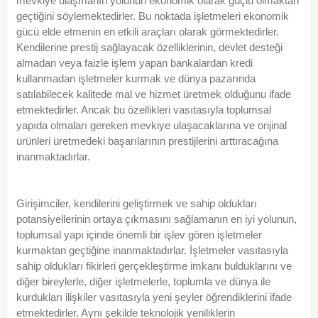
mevkiye ulaşmanın yolunun ekonomik olarak güçlü olmaktan
geçtiğini söylemektedirler. Bu noktada işletmeleri ekonomik
gücü elde etmenin en etkili araçları olarak görmektedirler.
Kendilerine prestij sağlayacak özelliklerinin, devlet desteği
almadan veya faizle işlem yapan bankalardan kredi
kullanmadan işletmeler kurmak ve dünya pazarında
satılabilecek kalitede mal ve hizmet üretmek olduğunu ifade
etmektedirler. Ancak bu özellikleri vasıtasıyla toplumsal
yapıda olmaları gereken mevkiye ulaşacaklarına ve orijinal
ürünleri üretmedeki başarılarının prestijlerini arttıracağına
inanmaktadırlar.
Girişimciler, kendilerini geliştirmek ve sahip oldukları
potansiyellerinin ortaya çıkmasını sağlamanın en iyi yolunun,
toplumsal yapı içinde önemli bir işlev gören işletmeler
kurmaktan geçtiğine inanmaktadırlar. İşletmeler vasıtasıyla
sahip oldukları fikirleri gerçekleştirme imkanı bulduklarını ve
diğer bireylerle, diğer işletmelerle, toplumla ve dünya ile
kurdukları ilişkiler vasıtasıyla yeni şeyler öğrendiklerini ifade
etmektedirler. Aynı şekilde teknolojik yeniliklerin