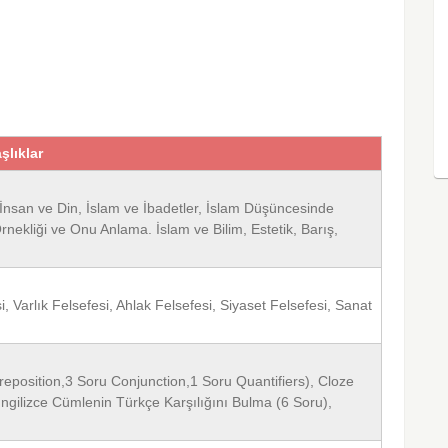
şlıklar
İnsan ve Din, İslam ve İbadetler, İslam Düşüncesinde
ekliği ve Onu Anlama. İslam ve Bilim, Estetik, Barış,
si, Varlık Felsefesi, Ahlak Felsefesi, Siyaset Felsefesi, Sanat
Preposition,3 Soru Conjunction,1 Soru Quantifiers), Cloze
ngilizce Cümlenin Türkçe Karşılığını Bulma (6 Soru),