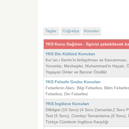
Taglar:
Coğrafya
Konuları
YKS Konu Dağılımı - İlginizi çekebilecek ba
YKS Din Kültürü Konuları
Kur’an-ı Kerim’in Anlaşılması ve Kavranması, 
Yorumlar, Mezhepler, Muhammed’in Hayatı, Örn
Yaşayan Dinler ve Benzer Özellikl
YKS Felsefe Grubu Konuları
Felsefenin Alanı, Bilgi Felsefesi, Bilim Felsefe
Felsefesi, Din Felsefesi
YKS İngilizce Konuları
Dilbilgisi (10 Soru) (4 Soru Zamanlar,2 Soru 
Test (5 Soru), Cümleyi Tamamlama (8 Soru), İ
Türkçe Cümlenin İngilizce Karşılığı