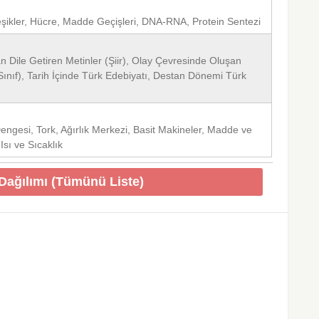
Bileşikler, Hücre, Madde Geçişleri, DNA-RNA, Protein Sentezi
 Dile Getiren Metinler (Şiir), Olay Çevresinde Oluşan
 Sınıf), Tarih İçinde Türk Edebiyatı, Destan Dönemi Türk
Dengesi, Tork, Ağırlık Merkezi, Basit Makineler, Madde ve
Isı ve Sıcaklık
ağılımı (Tümünü Liste)