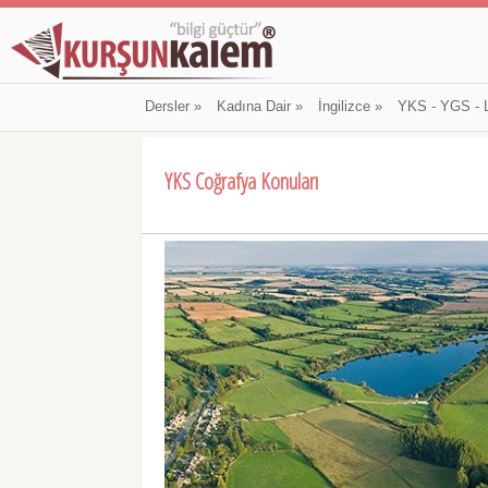
Dersler
»
Kadına Dair
»
İngilizce
»
YKS - YGS - 
YKS Coğrafya Konuları