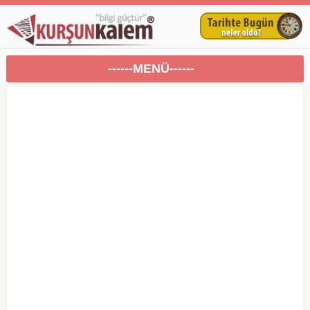
------MENÜ------