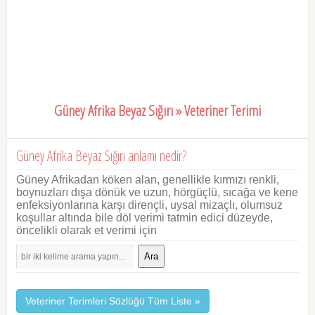
Güney Afrika Beyaz Sığırı » Veteriner Terimi
Güney Afrika Beyaz Sığırı anlamı nedir?
Güney Afrikadan köken alan, genellikle kırmızı renkli,
boynuzları dışa dönük ve uzun, hörgüçlü, sıcağa ve kene
enfeksiyonlarına karşı dirençli, uysal mizaçlı, olumsuz
koşullar altında bile döl verimi tatmin edici düzeyde,
öncelikli olarak et verimi için
Ara
Veteriner Terimleri Sözlüğü Tüm Liste »