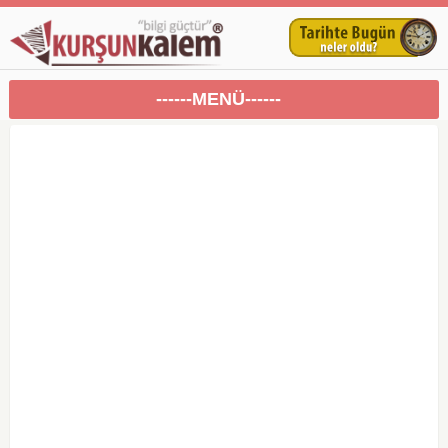
------MENÜ------