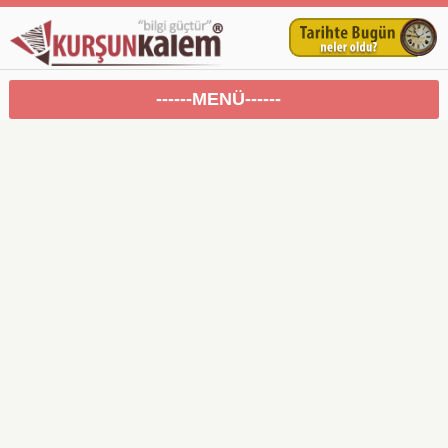
------MENÜ------