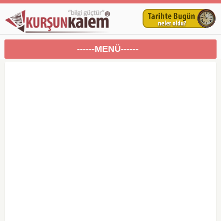
------MENÜ------