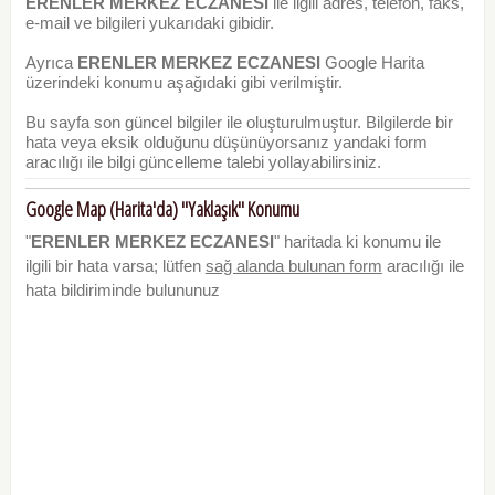
ERENLER MERKEZ ECZANESI
ile ilgili adres, telefon, faks,
e-mail ve bilgileri yukarıdaki gibidir.
Ayrıca
ERENLER MERKEZ ECZANESI
Google Harita
üzerindeki konumu aşağıdaki gibi verilmiştir.
Bu sayfa son güncel bilgiler ile oluşturulmuştur. Bilgilerde bir
hata veya eksik olduğunu düşünüyorsanız yandaki form
aracılığı ile bilgi güncelleme talebi yollayabilirsiniz.
Google Map (Harita'da) "Yaklaşık" Konumu
"
ERENLER MERKEZ ECZANESI
" haritada ki konumu ile
ilgili bir hata varsa; lütfen
sağ alanda bulunan form
aracılığı ile
hata bildiriminde bulununuz