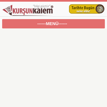
------MENÜ------