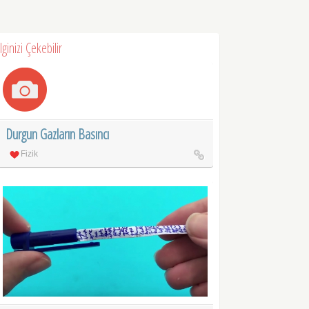
İlginizi Çekebilir
Durgun Gazların Basıncı
Fizik