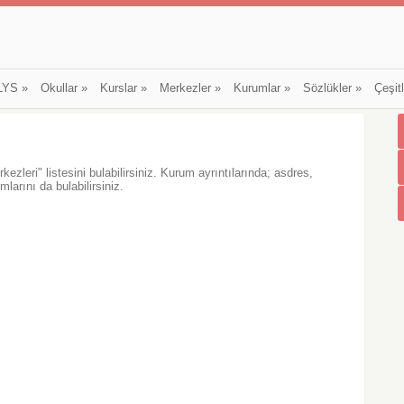
LYS
»
Okullar
»
Kurslar
»
Merkezler
»
Kurumlar
»
Sözlükler
»
Çeşit
ezleri" listesini bulabilirsiniz. Kurum ayrıntılarında; asdres,
larını da bulabilirsiniz.