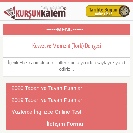
------MENÜ------
Kuvvet ve Moment (Tork) Dengesi
İçerik Hazırlanmaktadır. Lütfen sonra yeniden sayfayı ziyaret
ediniz...
2020 Taban ve Tavan Puanları
2019 Taban ve Tavan Puanları
Yüzlerce İngilizce Online Test
İletişim Formu