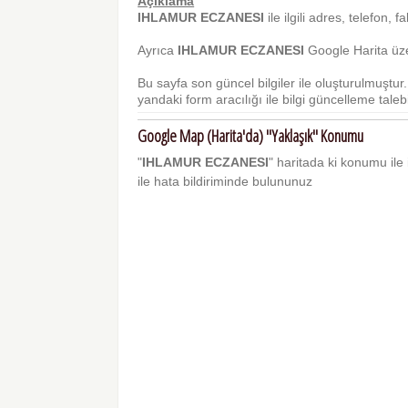
Açıklama
IHLAMUR ECZANESI
ile ilgili adres, telefon, f
Ayrıca
IHLAMUR ECZANESI
Google Harita üze
Bu sayfa son güncel bilgiler ile oluşturulmuştu
yandaki form aracılığı ile bilgi güncelleme talebi 
Google Map (Harita'da) "Yaklaşık" Konumu
"
IHLAMUR ECZANESI
" haritada ki konumu ile i
ile hata bildiriminde bulununuz