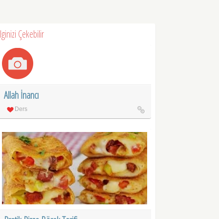
İlginizi Çekebilir
Allah İnancı
Ders