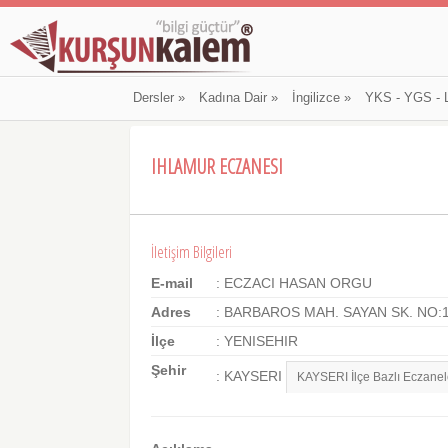
Dersler
»
Kadına Dair
»
İngilizce
»
YKS - YGS - 
IHLAMUR ECZANESI
İletişim Bilgileri
E-mail
: ECZACI HASAN ORGU
Adres
: BARBAROS MAH. SAYAN SK. NO:1
İlçe
: YENISEHIR
Şehir
: KAYSERI