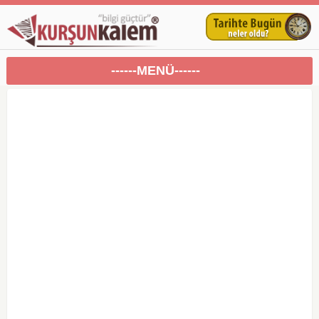
------MENÜ------