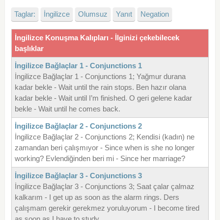
Taglar:
İngilizce
Olumsuz
Yanıt
Negation
İngilizce Konuşma Kalıpları - İlginizi çekebilecek
başlıklar
İngilizce Bağlaçlar 1 - Conjunctions 1
İngilizce Bağlaçlar 1 - Conjunctions 1; Yağmur durana
kadar bekle - Wait until the rain stops. Ben hazır olana
kadar bekle - Wait until I’m finished. O geri gelene kadar
bekle - Wait until he comes back.
İngilizce Bağlaçlar 2 - Conjunctions 2
İngilizce Bağlaçlar 2 - Conjunctions 2; Kendisi (kadın) ne
zamandan beri çalışmıyor - Since when is she no longer
working? Evlendiğinden beri mi - Since her marriage?
İngilizce Bağlaçlar 3 - Conjunctions 3
İngilizce Bağlaçlar 3 - Conjunctions 3; Saat çalar çalmaz
kalkarım - I get up as soon as the alarm rings. Ders
çalışmam gerekir gerekmez yoruluyorum - I become tired
as soon as I have to study.