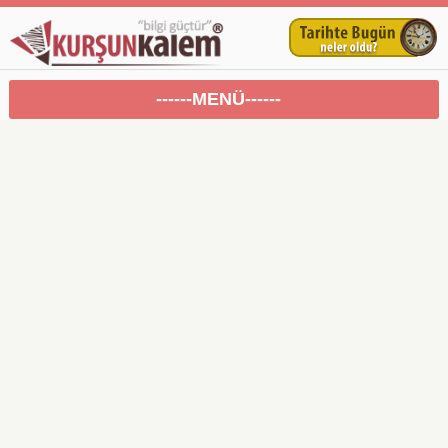
------MENÜ------