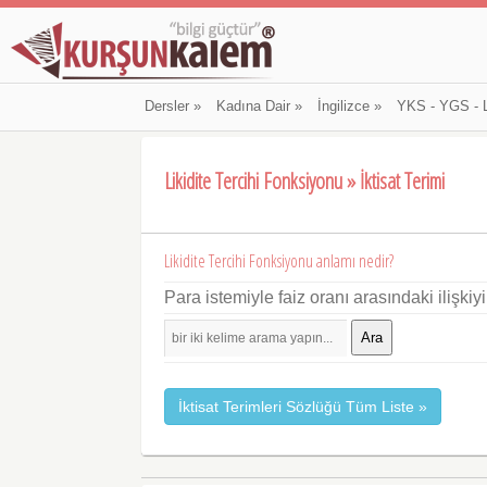
Dersler
»
Kadına Dair
»
İngilizce
»
YKS - YGS - 
Likidite Tercihi Fonksiyonu » İktisat Terimi
Likidite Tercihi Fonksiyonu anlamı nedir?
Para istemiyle faiz oranı arasındaki ilişkiy
Ara
İktisat Terimleri Sözlüğü Tüm Liste »