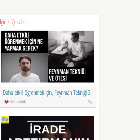
İlginizi Çekebilir
Daha etkili öğrenmek için, Feynman Tekniği 2
Rehberlik