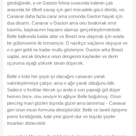
gördüğünde, o ve Gaston fırtına sırasında kalenin çatı
arasında bir öfkeli savaş için geri mücadele gücü döndü, ve.
Canavar daha fazla zarar ama sonunda Gaston hayatı için
dua disarm. Canavar o Gaston ama onu bırakmak emir
tutumlu, başkasının hayatını alamaz gerçekleştirmektedir.
Belle balkonda kadar atlar ve Beast ona ulaşmak için orada
bir gülümseme ile tırmanıyor. O nazikçe saçlarını okşuyor ve
o o geri geldi ne kadar mutlu gösteriyor. Gaston arka Beast
saplar, ancak böylece onun dengesini kaybeder ve derin
uçuruma aşağı yüksek tavan düşecek.
Belle o kötü her şeyin iyi olacağını canavarı yaralı
sakinleştirmeye çalışır, ama o ağır yaralı olduğunu bilir.
Sadece o fısıltılar ölecek şu anda o son yaprağı gül düşer
hemen önce, onu seviyor ki ağlıyor Belle boğulmuş. Onun
piercing mavi gözleri dışında güzel ama tanınmaz - Canavar
geri onun insan formuna dönüştürülür. Belle ve laneti öpüşme
prens kırıldığında, kale yine güzel olur ve büyülü şeyler
insanları dönecektir.