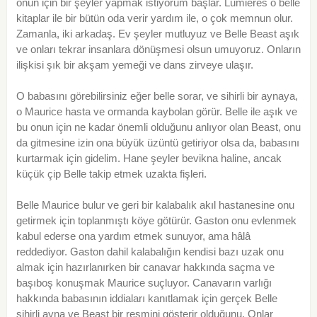
onun için bir şeyler yapmak istiyorum başlar. Lumières o belle
kitaplar ile bir bütün oda verir yardım ile, o çok memnun olur.
Zamanla, iki arkadaş. Ev şeyler mutluyuz ve Belle Beast aşık
ve onları tekrar insanlara dönüşmesi olsun umuyoruz. Onların
ilişkisi şık bir akşam yemeği ve dans zirveye ulaşır.
O babasını görebilirsiniz eğer belle sorar, ve sihirli bir aynaya,
o Maurice hasta ve ormanda kaybolan görür. Belle ile aşık ve
bu onun için ne kadar önemli olduğunu anlıyor olan Beast, onu
da gitmesine izin ona büyük üzüntü getiriyor olsa da, babasını
kurtarmak için gidelim. Hane şeyler bevikna haline, ancak
küçük çip Belle takip etmek uzakta fişleri.
Belle Maurice bulur ve geri bir kalabalık akıl hastanesine onu
getirmek için toplanmıştı köye götürür. Gaston onu evlenmek
kabul ederse ona yardım etmek sunuyor, ama hâlâ
reddediyor. Gaston dahil kalabalığın kendisi bazı uzak onu
almak için hazırlanırken bir canavar hakkında saçma ve
başıboş konuşmak Maurice suçluyor. Canavarın varlığı
hakkında babasının iddiaları kanıtlamak için gerçek Belle
sihirli ayna ve Beast bir resmini gösterir olduğunu. Onlar