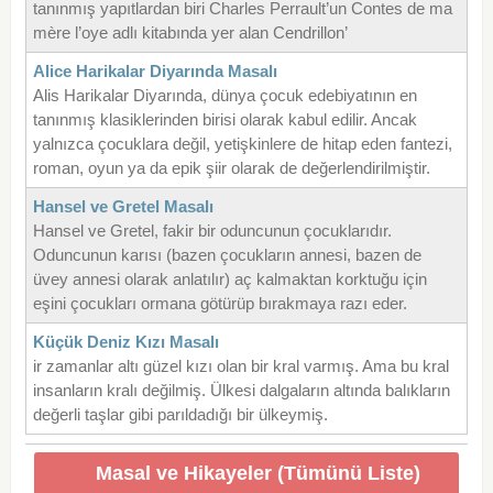
tanınmış yapıtlardan biri Charles Perrault’un Contes de ma
mère l’oye adlı kitabında yer alan Cendrillon’
Alice Harikalar Diyarında Masalı
Alis Harikalar Diyarında, dünya çocuk edebiyatının en
tanınmış klasiklerinden birisi olarak kabul edilir. Ancak
yalnızca çocuklara değil, yetişkinlere de hitap eden fantezi,
roman, oyun ya da epik şiir olarak de değerlendirilmiştir.
Hansel ve Gretel Masalı
Hansel ve Gretel, fakir bir oduncunun çocuklarıdır.
Oduncunun karısı (bazen çocukların annesi, bazen de
üvey annesi olarak anlatılır) aç kalmaktan korktuğu için
eşini çocukları ormana götürüp bırakmaya razı eder.
Küçük Deniz Kızı Masalı
ir zamanlar altı güzel kızı olan bir kral varmış. Ama bu kral
insanların kralı değilmiş. Ülkesi dalgaların altında balıkların
değerli taşlar gibi parıldadığı bir ülkeymiş.
Masal ve Hikayeler (Tümünü Liste)