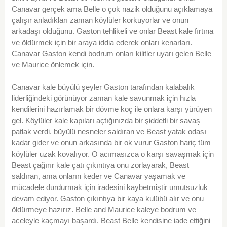
Canavar gerçek ama Belle o çok nazik olduğunu açıklamaya
çalışır anladıkları zaman köylüler korkuyorlar ve onun
arkadaşı olduğunu. Gaston tehlikeli ve onlar Beast kale fırtına
ve öldürmek için bir araya iddia ederek onları kenarları.
Canavar Gaston kendi bodrum onları kilitler uyarı gelen Belle
ve Maurice önlemek için.
Canavar kale büyülü şeyler Gaston tarafından kalabalık
liderliğindeki görünüyor zaman kale savunmak için hızla
kendilerini hazırlamak bir dövme koç ile onlara karşı yürüyen
gel. Köylüler kale kapıları açtığınızda bir şiddetli bir savaş
patlak verdi. büyülü nesneler saldıran ve Beast yatak odası
kadar gider ve onun arkasında bir ok vurur Gaston hariç tüm
köylüler uzak kovalıyor. O acımasızca o karşı savaşmak için
Beast çağırır kale çatı çıkıntıya onu zorlayarak, Beast
saldıran, ama onların keder ve Canavar yaşamak ve
mücadele durdurmak için iradesini kaybetmiştir umutsuzluk
devam ediyor. Gaston çıkıntıya bir kaya kulübü alır ve onu
öldürmeye hazırız. Belle and Maurice kaleye bodrum ve
aceleyle kaçmayı başardı. Beast Belle kendisine iade ettiğini