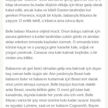
kitap okumanın bu kadar düşkün olduğu için biraz garip olarak
kabul edilir, ancak kaba ve kibirli Gaston tarafından kur
gereken Provence, küçük bir köyde, babasıyla Maurice ile
yaşıyor. O evlilik teklif, o kibarca ama sıkıca diyor.
Belle babası Maurice orijinal mucit. Onun buluşu satmak için
pazara giderken o kurtlar tarafından zulüm gördü ve atından
atılan ederken ormanda kaybolan sürmek. O ormanda körü
körüne kaçar ve o yavaşça girer karanlık kale, soğuk ve
yorgun yanılmak. Canavar ona kale kalmak keşfeder, o bir
zindan onu kilitler.
Babasının atı geri binici olmadan gelip ona bakmak için dışarı
baş zaman belle üzgün alır. Atın yardımıyla Beast kale
babasını bulur ve babasını kurtarmak için Beast esir olarak
onun yerini almaya sunuyor. Belle büyüyü bozmak olabilir
anlar Beast, onunla birlikte gider. O mest gül tutan batı
kanadında, dışında kalede her yerde onu izin verir. Belle
ihtiyacı varsa bir şey onun üzerine kulu kadar uyuyor. büyülü
ev eşyaları Lumiere, saat ve ev kafasını Cogsworth, Bayan