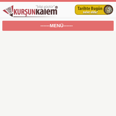
------MENÜ------