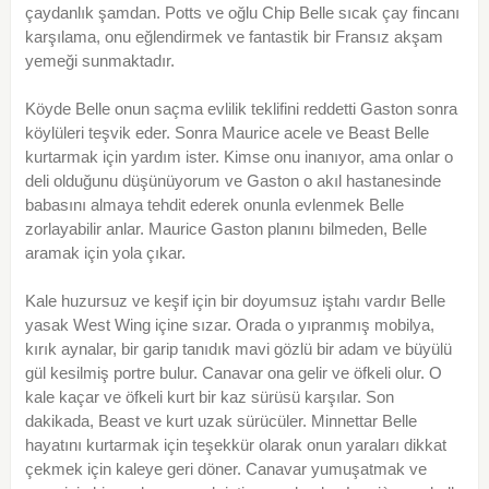
çaydanlık şamdan. Potts ve oğlu Chip Belle sıcak çay fincanı
karşılama, onu eğlendirmek ve fantastik bir Fransız akşam
yemeği sunmaktadır.
Köyde Belle onun saçma evlilik teklifini reddetti Gaston sonra
köylüleri teşvik eder. Sonra Maurice acele ve Beast Belle
kurtarmak için yardım ister. Kimse onu inanıyor, ama onlar o
deli olduğunu düşünüyorum ve Gaston o akıl hastanesinde
babasını almaya tehdit ederek onunla evlenmek Belle
zorlayabilir anlar. Maurice Gaston planını bilmeden, Belle
aramak için yola çıkar.
Kale huzursuz ve keşif için bir doyumsuz iştahı vardır Belle
yasak West Wing içine sızar. Orada o yıpranmış mobilya,
kırık aynalar, bir garip tanıdık mavi gözlü bir adam ve büyülü
gül kesilmiş portre bulur. Canavar ona gelir ve öfkeli olur. O
kale kaçar ve öfkeli kurt bir kaz sürüsü karşılar. Son
dakikada, Beast ve kurt uzak sürücüler. Minnettar Belle
hayatını kurtarmak için teşekkür olarak onun yaraları dikkat
çekmek için kaleye geri döner. Canavar yumuşatmak ve