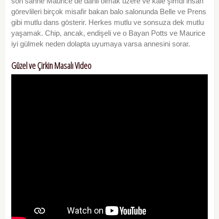
son sahne Maurice de dahil olmak üzere ve kale şimdi insan
görevlileri birçok misafir bakan balo salonunda Belle ve Prens
gibi mutlu dans gösterir. Herkes mutlu ve sonsuza dek mutlu
yaşamak. Chip, ancak, endişeli ve o Bayan Potts ve Maurice
iyi gülmek neden dolapta uyumaya varsa annesini sorar.
Güzel ve Çirkin Masalı Video