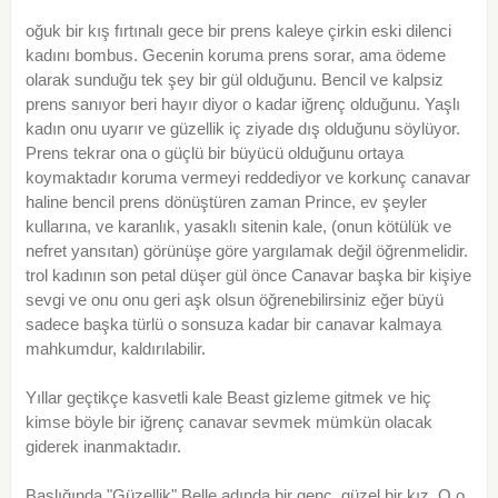
oğuk bir kış fırtınalı gece bir prens kaleye çirkin eski dilenci
kadını bombus. Gecenin koruma prens sorar, ama ödeme
olarak sunduğu tek şey bir gül olduğunu. Bencil ve kalpsiz
prens sanıyor beri hayır diyor o kadar iğrenç olduğunu. Yaşlı
kadın onu uyarır ve güzellik iç ziyade dış olduğunu söylüyor.
Prens tekrar ona o güçlü bir büyücü olduğunu ortaya
koymaktadır koruma vermeyi reddediyor ve korkunç canavar
haline bencil prens dönüştüren zaman Prince, ev şeyler
kullarına, ve karanlık, yasaklı sitenin kale, (onun kötülük ve
nefret yansıtan) görünüşe göre yargılamak değil öğrenmelidir.
trol kadının son petal düşer gül önce Canavar başka bir kişiye
sevgi ve onu onu geri aşk olsun öğrenebilirsiniz eğer büyü
sadece başka türlü o sonsuza kadar bir canavar kalmaya
mahkumdur, kaldırılabilir.
Yıllar geçtikçe kasvetli kale Beast gizleme gitmek ve hiç
kimse böyle bir iğrenç canavar sevmek mümkün olacak
giderek inanmaktadır.
Başlığında "Güzellik" Belle adında bir genç, güzel bir kız. O o