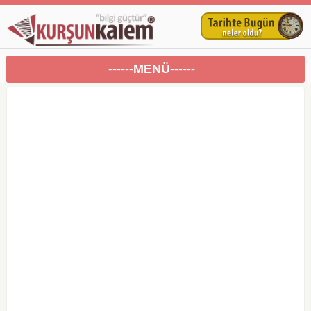
------MENÜ------