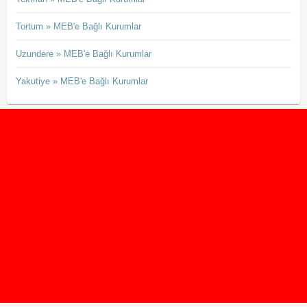
Tortum » MEB'e Bağlı Kurumlar
Uzundere » MEB'e Bağlı Kurumlar
Yakutiye » MEB'e Bağlı Kurumlar
2020 Taban ve Tavan Puanları
2019 Taban ve Tavan Puanları
Yüzlerce İngilizce Online Test
İletişim Formu