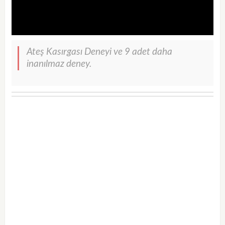
Ateş Kasırgası Deneyi ve 9 adet daha
inanılmaz deney.