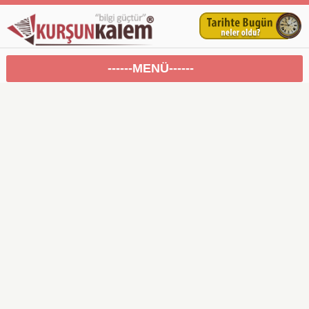
------MENÜ------