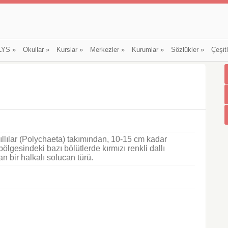
LYS
»
Okullar
»
Kurslar
»
Merkezler
»
Kurumlar
»
Sözlükler
»
Çeşit
 kıllılar (Polychaeta) takımından, 10-15 cm kadar
ölgesindeki bazı bölütlerde kırmızı renkli dallı
 bir halkalı solucan türü.