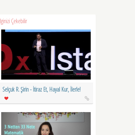
İlginizi Çekebilir
Selçuk R. Şirin - İtiraz Et, Hayal Kur, İlerle!