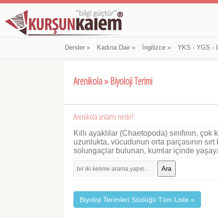
Dersler
»
Kadına Dair
»
İngilizce
»
YKS - YGS - 
Arenikola » Biyoloji Terimi
Arenikola anlamı nedir?
Kıllı ayaklılar (Chaetopoda) sınıfının, çok
uzunlukta, vücudunun orta parçasının sırt b
solungaçlar bulunan, kumlar içinde yaşayan
Ara
Biyoloji Terimleri Sözlüğü Tüm Liste »