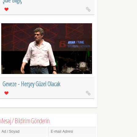
Şule Bilgiç
Geveze - Herşey Güzel Olacak
Mesaj / Bildirim Gönderin
Ad / Soyad
E-mail Adresi