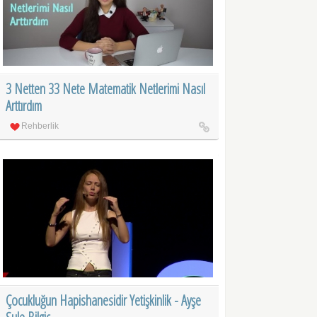
3 Netten 33 Nete Matematik Netlerimi Nasıl
Arttırdım
Rehberlik
Çocukluğun Hapishanesidir Yetişkinlik - Ayşe