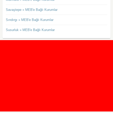
Savaştepe » MEB'e Bağlı Kurumlar
Sındırgı » MEB'e Bağlı Kurumlar
Susurluk » MEB'e Bağlı Kurumlar
2020 Taban ve Tavan Puanları
2019 Taban ve Tavan Puanları
Yüzlerce İngilizce Online Test
İletişim Formu