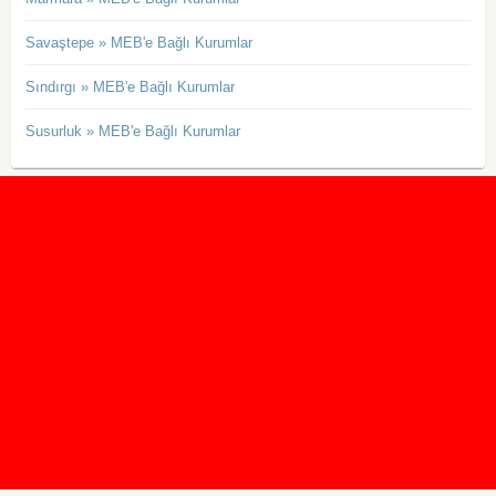
Savaştepe » MEB'e Bağlı Kurumlar
Sındırgı » MEB'e Bağlı Kurumlar
Susurluk » MEB'e Bağlı Kurumlar
2020 Taban ve Tavan Puanları
2019 Taban ve Tavan Puanları
Yüzlerce İngilizce Online Test
İletişim Formu