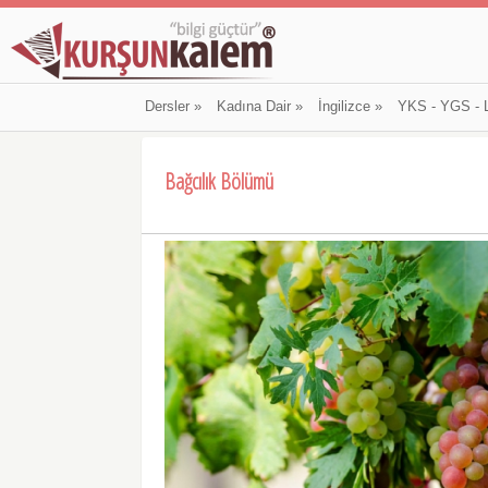
Dersler
»
Kadına Dair
»
İngilizce
»
YKS - YGS - 
Bağcılık Bölümü