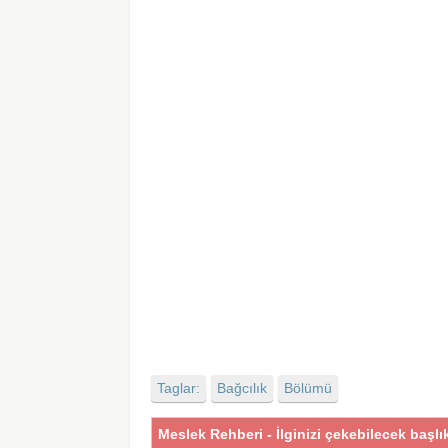
Taglar:
Bağcılık
Bölümü
Meslek Rehberi - İlginizi çekebilecek başlı