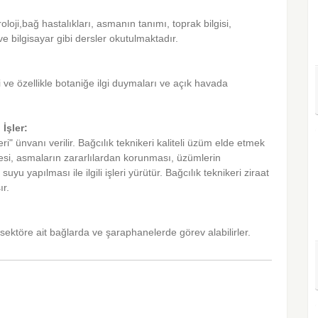
loji,bağ hastalıkları, asmanın tanımı, toprak bilgisi,
ve bilgisayar gibi dersler okutulmaktadır.
 ve özellikle botaniğe ilgi duymaları ve açık havada
 İşler:
ri" ünvanı verilir. Bağcılık teknikeri kaliteli üzüm elde etmek
esi, asmaların zararlılardan korunması, üzümlerin
u yapılması ile ilgili işleri yürütür. Bağcılık teknikeri ziraat
ır.
sektöre ait bağlarda ve şaraphanelerde görev alabilirler.