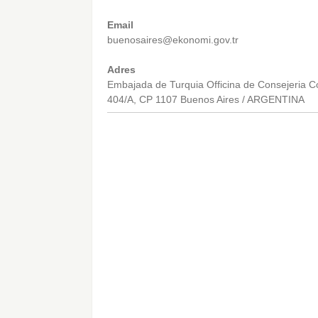
Email
buenosaires@ekonomi.gov.tr
Adres
Embajada de Turquia Officina de Consejeria Co
404/A, CP 1107 Buenos Aires / ARGENTINA