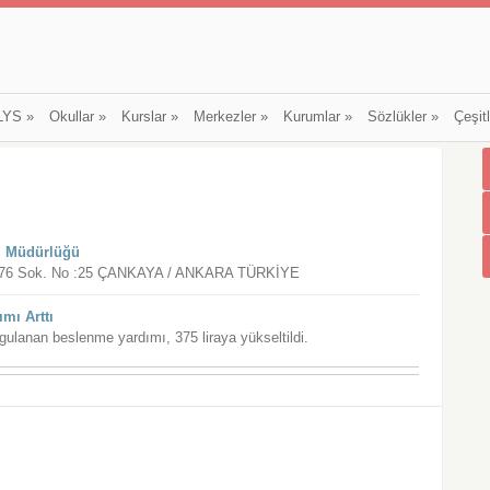
LYS
»
Okullar
»
Kurslar
»
Merkezler
»
Kurumlar
»
Sözlükler
»
Çeşit
l Müdürlüğü
. 2176 Sok. No :25 ÇANKAYA / ANKARA TÜRKİYE
mı Arttı
gulanan beslenme yardımı, 375 liraya yükseltildi.