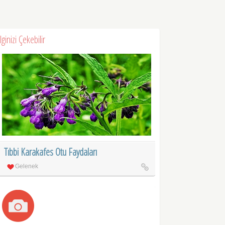
İlginizi Çekebilir
Tıbbi Karakafes Otu Faydaları
Gelenek