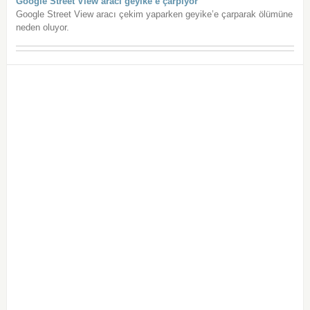
Google Street View aracı geyike’e çarpıyor
Google Street View aracı çekim yaparken geyike’e çarparak ölümüne
neden oluyor.