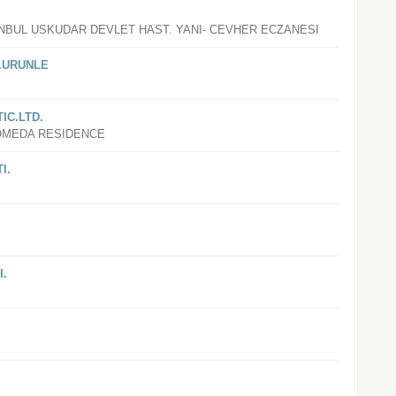
TANBUL USKUDAR DEVLET HAST. YANI- CEVHER ECZANESI
Z.URUNLE
IC.LTD.
OMEDA RESIDENCE
I.
I.