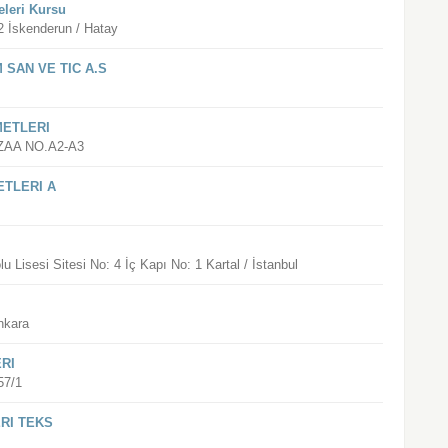
eleri Kursu
2 İskenderun / Hatay
 SAN VE TIC A.S
METLERI
AA NO.A2-A3
ETLERI A
Lisesi Sitesi No: 4 İç Kapı No: 1 Kartal / İstanbul
nkara
RI
57/1
RI TEKS