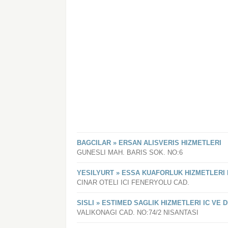
BAGCILAR » ERSAN ALISVERIS HIZMETLERI
GUNESLI MAH. BARIS SOK. NO:6
YESILYURT » ESSA KUAFORLUK HIZMETLERI 
CINAR OTELI ICI FENERYOLU CAD.
SISLI » ESTIMED SAGLIK HIZMETLERI IC VE DI
VALIKONAGI CAD. NO:74/2 NISANTASI