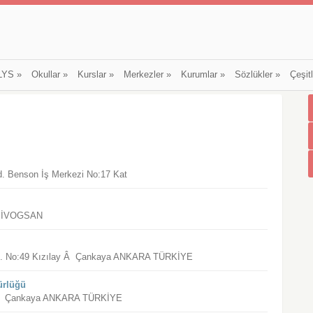
LYS
»
Okullar
»
Kurslar
»
Merkezler
»
Kurumlar
»
Sözlükler
»
Çeşit
ad. Benson İş Merkezi No:17 Kat
15 İVOGSAN
desi. No:49 Kızılay Â Çankaya ANKARA TÜRKİYE
ürlüğü
k Â Çankaya ANKARA TÜRKİYE