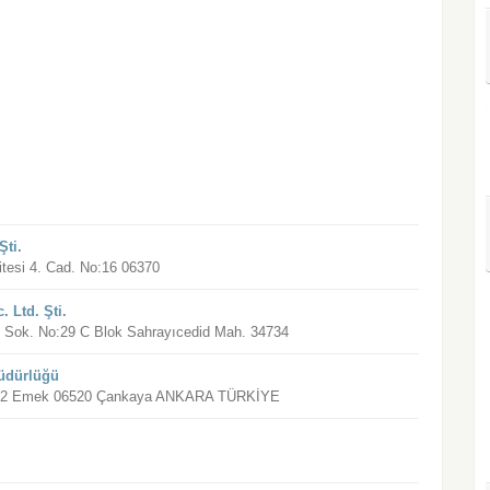
Şti.
Sitesi 4. Cad. No:16 06370
 Ltd. Şti.
lk Sok. No:29 C Blok Sahrayıcedid Mah. 34734
Müdürlüğü
 No:42 Emek 06520 Çankaya ANKARA TÜRKİYE