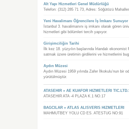
Alt Yapı Hizmetleri Genel Müdürlüğü
Telefon: (312) 285 71 73, Adres: Söğütözü Mahal
Yeni Havalimanı Öğrencilere İş İmkanı Sunuyor
İstanbul 3. havalimanını iş imkanı olarak gören üniv
hizmetleri gibi bölümleri tercih yapıyor.
Girişimciliğin Tarihi
İlk kez 18. yüzyılın başlarında İrlandalı ekonomist 
satmak üzere üretimin girdilerini ve hizmetlerini bu
Aydın Müzesi
Aydın Müzesi 1959 yılında Zafer İlkokulu’nun bir o
yürütülmüştür.
ATASEHIR » AE KUAFOR HIZMETLERI TIC.LTD.
ATASEHIR ATA -4 PLAZA K.1 NO.17
BAGCILAR » ATLAS ALISVERIS HIZMETLERI
MAHMUTBEY YOLU CD ES. ATESTUG NO:91