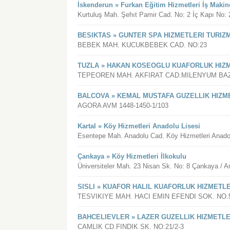
İskenderun » Furkan Eğitim Hizmetleri İş Makin
Kurtuluş Mah. Şehıt Pamir Cad. No: 2 İç Kapı No: 
BESIKTAS » GUNTER SPA HIZMETLERI TURIZM
BEBEK MAH. KUCUKBEBEK CAD. NO:23
TUZLA » HAKAN KOSEOGLU KUAFORLUK HIZ
TEPEOREN MAH. AKFIRAT CAD.MILENYUM BAZ
BALCOVA » KEMAL MUSTAFA GUZELLIK HIZM
AGORA AVM 1448-1450-1/103
Kartal » Köy Hizmetleri Anadolu Lisesi
Esentepe Mah. Anadolu Cad. Köy Hizmetleri Anadolu 
Çankaya » Köy Hizmetleri İlkokulu
Üniversiteler Mah. 23 Nisan Sk. No: 8 Çankaya / A
SISLI » KUAFOR HALIL KUAFORLUK HIZMETLE
TESVIKIYE MAH. HACI EMIN EFENDI SOK. NO.
BAHCELIEVLER » LAZER GUZELLIK HIZMETLE
CAMLIK CD.FINDIK SK. NO:21/2-3