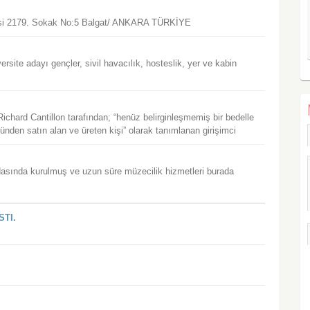
lesi 2179. Sokak No:5 Balgat/ ANKARA TÜRKİYE
ersite adayı gençler, sivil havacılık, hosteslik, yer ve kabin
Richard Cantillon tarafından; “henüz belirginleşmemiş bir bedelle
günden satın alan ve üreten kişi” olarak tanımlanan girişimci
dasında kurulmuş ve uzun süre müzecilik hizmetleri burada
STI.