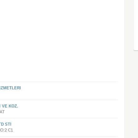
IZMETLERI
 VE KOZ.
AT
TD STI
O:2 C1