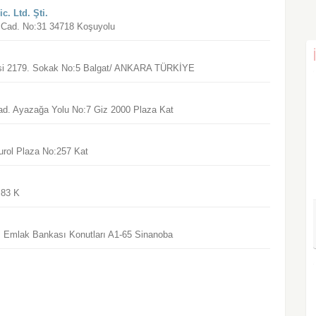
c. Ltd. Şti.
ğ Cad. No:31 34718 Koşuyolu
lesi 2179. Sokak No:5 Balgat/ ANKARA TÜRKİYE
Cad. Ayazağa Yolu No:7 Giz 2000 Plaza Kat
urol Plaza No:257 Kat
:83 K
d. Emlak Bankası Konutları A1-65 Sinanoba