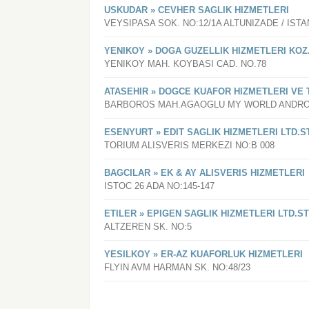
USKUDAR » CEVHER SAGLIK HIZMETLERI
VEYSIPASA SOK. NO:12/1A ALTUNIZADE / IS
YENIKOY » DOGA GUZELLIK HIZMETLERI KO
YENIKOY MAH. KOYBASI CAD. NO.78
ATASEHIR » DOGCE KUAFOR HIZMETLERI VE T
BARBOROS MAH.AGAOGLU MY WORLD ANDR
ESENYURT » EDIT SAGLIK HIZMETLERI LTD.ST
TORIUM ALISVERIS MERKEZI NO:B 008
BAGCILAR » EK & AY ALISVERIS HIZMETLERI
ISTOC 26 ADA NO:145-147
ETILER » EPIGEN SAGLIK HIZMETLERI LTD.ST
ALTZEREN SK. NO:5
YESILKOY » ER-AZ KUAFORLUK HIZMETLERI
FLYIN AVM HARMAN SK. NO:48/23