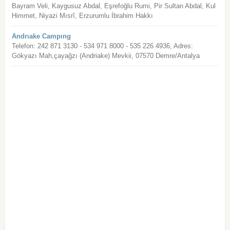
Bayram Veli, Kaygusuz Abdal, Eşrefoğlu Rumi, Pir Sultan Abdal, Kul
Himmet, Niyazi Mısrî, Erzurumlu İbrahim Hakkı
Andrıake Campıng
Telefon: 242 871 3130 - 534 971 8000 - 535 226 4936, Adres:
Gökyazı Mah,çayağzı (Andriake) Mevkii, 07570 Demre/Antalya