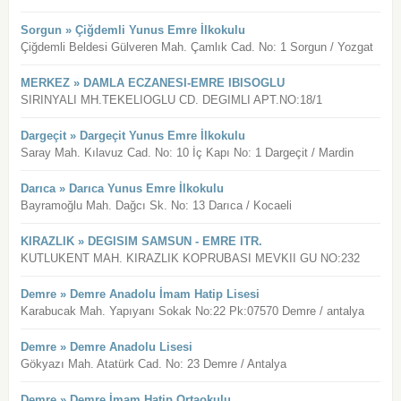
Sorgun » Çiğdemli Yunus Emre İlkokulu
Çiğdemli Beldesi Gülveren Mah. Çamlık Cad. No: 1 Sorgun / Yozgat
MERKEZ » DAMLA ECZANESI-EMRE IBISOGLU
SIRINYALI MH.TEKELIOGLU CD. DEGIMLI APT.NO:18/1
Dargeçit » Dargeçit Yunus Emre İlkokulu
Saray Mah. Kılavuz Cad. No: 10 İç Kapı No: 1 Dargeçit / Mardin
Darıca » Darıca Yunus Emre İlkokulu
Bayramoğlu Mah. Dağcı Sk. No: 13 Darıca / Kocaeli
KIRAZLIK » DEGISIM SAMSUN - EMRE ITR.
KUTLUKENT MAH. KIRAZLIK KOPRUBASI MEVKII GU NO:232
Demre » Demre Anadolu İmam Hatip Lisesi
Karabucak Mah. Yapıyanı Sokak No:22 Pk:07570 Demre / antalya
Demre » Demre Anadolu Lisesi
Gökyazı Mah. Atatürk Cad. No: 23 Demre / Antalya
Demre » Demre İmam Hatip Ortaokulu