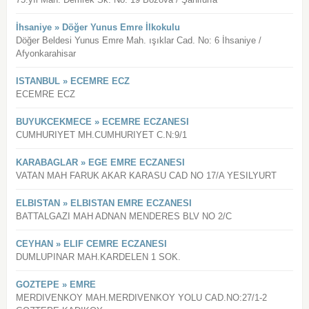
İhsaniye » Döğer Yunus Emre İlkokulu
Döğer Beldesi Yunus Emre Mah. ışıklar Cad. No: 6 İhsaniye /
Afyonkarahisar
ISTANBUL » ECEMRE ECZ
ECEMRE ECZ
BUYUKCEKMECE » ECEMRE ECZANESI
CUMHURIYET MH.CUMHURIYET C.N:9/1
KARABAGLAR » EGE EMRE ECZANESI
VATAN MAH FARUK AKAR KARASU CAD NO 17/A YESILYURT
ELBISTAN » ELBISTAN EMRE ECZANESI
BATTALGAZI MAH ADNAN MENDERES BLV NO 2/C
CEYHAN » ELIF CEMRE ECZANESI
DUMLUPINAR MAH.KARDELEN 1 SOK.
GOZTEPE » EMRE
MERDIVENKOY MAH.MERDIVENKOY YOLU CAD.NO:27/1-2