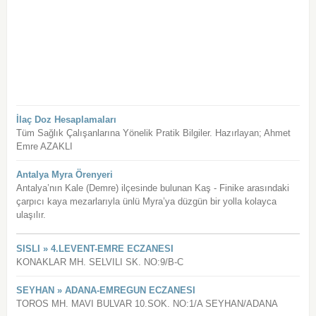
İlaç Doz Hesaplamaları
Tüm Sağlık Çalışanlarına Yönelik Pratik Bilgiler. Hazırlayan; Ahmet
Emre AZAKLI
Antalya Myra Örenyeri
Antalya’nın Kale (Demre) ilçesinde bulunan Kaş - Finike arasındaki
çarpıcı kaya mezarlarıyla ünlü Myra’ya düzgün bir yolla kolayca
ulaşılır.
SISLI » 4.LEVENT-EMRE ECZANESI
KONAKLAR MH. SELVILI SK. NO:9/B-C
SEYHAN » ADANA-EMREGUN ECZANESI
TOROS MH. MAVI BULVAR 10.SOK. NO:1/A SEYHAN/ADANA