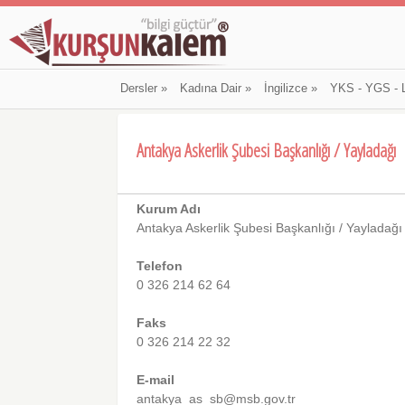
Dersler
»
Kadına Dair
»
İngilizce
»
YKS - YGS - 
Antakya Askerlik Şubesi Başkanlığı / Yayladağı
Kurum Adı
Antakya Askerlik Şubesi Başkanlığı / Yayladağı
Telefon
0 326 214 62 64
Faks
0 326 214 22 32
E-mail
antakya_as_sb@msb.gov.tr