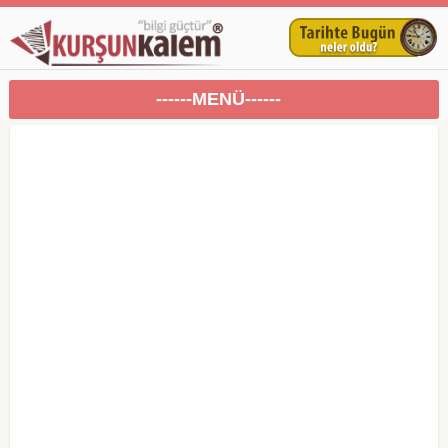
------MENÜ------