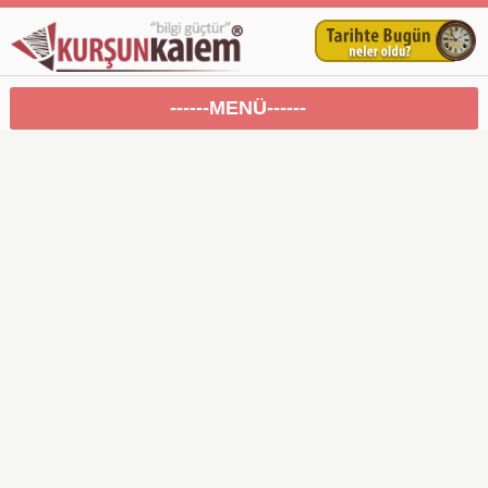
------MENÜ------