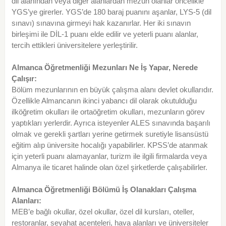
dil alanından veya diğer alanlardan mezun olanlar öncelikle
YGS’ye girerler. YGS’de 180 baraj puanını aşanlar, LYS-5 (dil
sınavı) sınavına girmeyi hak kazanırlar. Her iki sınavın
birleşimi ile DİL-1 puanı elde edilir ve yeterli puanı alanlar,
tercih ettikleri üniversitelere yerleştirilir.
Almanca Öğretmenliği Mezunları Ne İş Yapar, Nerede
Çalışır:
Bölüm mezunlarının en büyük çalışma alanı devlet okullarıdır.
Özellikle Almancanın ikinci yabancı dil olarak okutulduğu
ilköğretim okulları ile ortaöğretim okulları, mezunların görev
yaptıkları yerlerdir. Ayrıca isteyenler ALES sınavında başarılı
olmak ve gerekli şartları yerine getirmek suretiyle lisansüstü
eğitim alıp üniversite hocalığı yapabilirler. KPSS’de atanmak
için yeterli puanı alamayanlar, turizm ile ilgili firmalarda veya
Almanya ile ticaret halinde olan özel şirketlerde çalışabilirler.
Almanca Öğretmenliği Bölümü İş Olanakları Çalışma
Alanları:
MEB’e bağlı okullar, özel okullar, özel dil kursları, oteller,
restoranlar, seyahat acenteleri, hava alanları ve üniversiteler