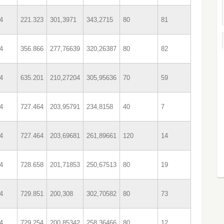
4
221.323
301,3971
343,2715
80
81
4
356.866
277,76639
320,26387
80
82
4
635.201
210,27204
305,95636
70
59
4
727.464
203,95791
234,8158
40
7
4
727.464
203,69681
261,89661
120
14
4
728.658
201,71853
250,67513
80
19
4
729.851
200,308
302,70582
80
73
4
729.254
200,85342
258,36466
80
12