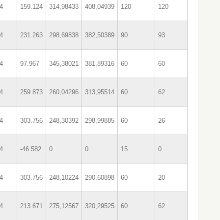
4
159.124
314,98433
408,04939
120
120
4
231.263
298,69838
382,50389
90
93
4
97.967
345,38021
381,89316
60
60
4
259.873
260,04296
313,95514
60
62
4
303.756
248,30392
298,99885
60
26
4
-46.582
0
0
15
0
4
303.756
248,10224
290,60898
60
20
4
213.671
275,12567
320,29525
60
62