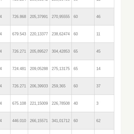
4
726.868
205,37991
270,95555
60
46
4
679.543
220,13377
238,62474
60
11
4
726.271
205,89527
304,42853
65
45
4
724.481
209,05288
275,13175
65
14
4
726.271
206,39933
259,365
60
37
4
675.108
221,15009
226,78508
40
3
4
446.010
266,15571
341,01712
60
62