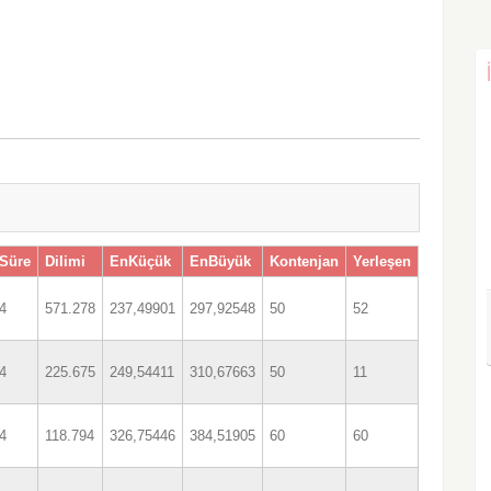
Süre
Dilimi
EnKüçük
EnBüyük
Kontenjan
Yerleşen
4
571.278
237,49901
297,92548
50
52
4
225.675
249,54411
310,67663
50
11
4
118.794
326,75446
384,51905
60
60