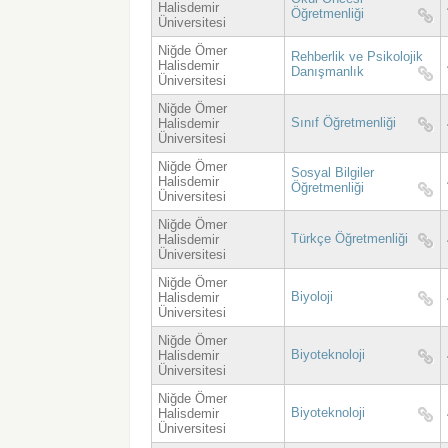
Halisdemir
Öğretmenliği
Üniversitesi
Niğde Ömer
Rehberlik ve Psikolojik
Halisdemir
Danışmanlık
Üniversitesi
Niğde Ömer
Sınıf Öğretmenliği
Halisdemir
Üniversitesi
Niğde Ömer
Sosyal Bilgiler
Halisdemir
Öğretmenliği
Üniversitesi
Niğde Ömer
Türkçe Öğretmenliği
Halisdemir
Üniversitesi
Niğde Ömer
Biyoloji
Halisdemir
Üniversitesi
Niğde Ömer
Biyoteknoloji
Halisdemir
Üniversitesi
Niğde Ömer
Biyoteknoloji
Halisdemir
Üniversitesi