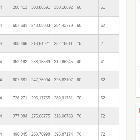
4
206.413
303,80591
350,16692
60
61
4
607.681
248,09933
294,43779
60
62
4
409.466
218,61921
232,18611
15
2
4
352.182
238,15589
312,86245
40
41
4
607.681
247,76904
326,83107
60
62
4
726.271
206,17765
289,91751
70
52
4
377.084
275,08775
316,06783
70
72
4
490.045
260,70998
398,87174
70
72