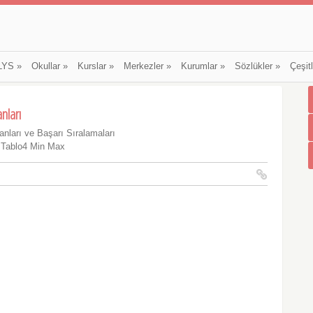
LYS
»
Okullar
»
Kurslar
»
Merkezler
»
Kurumlar
»
Sözlükler
»
Çeşit
nları
nları ve Başarı Sıralamaları
 Tablo4 Min Max