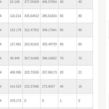
4
24.149
377,55429
406,57854
40
40
4
116.214
326,64512
385,61824
80
80
4
153.179
312,47352
349,17841
80
80
4
127.681
323,91322
355,48733
80
80
4
49.448
357,01405
398,16952
70
70
4
406.095
220,71655
257,86173
20
21
4
414.523
215,57666
273,8457
40
16
4
379.173
0
0
1
0