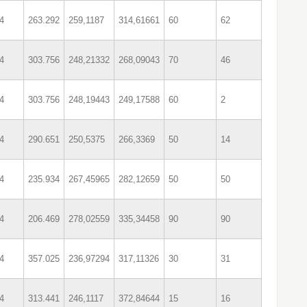
4
263.292
259,1187
314,61661
60
62
4
303.756
248,21332
268,09043
70
46
4
303.756
248,19443
249,17588
60
2
4
290.651
250,5375
266,3369
50
14
4
235.934
267,45965
282,12659
50
50
4
206.469
278,02559
335,34458
90
90
4
357.025
236,97294
317,11326
30
31
4
313.441
246,1117
372,84644
15
16