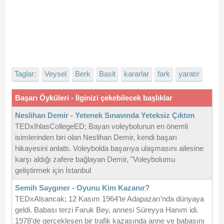
Taglar:
Veysel
Berk
Basit
kararlar
fark
yaratır
Başarı Öyküleri - İlginizi çekebilecek başlıklar
Neslihan Demir - Yetenek Sınavında Yeteksiz Çıktım
TEDxIhlasCollegeED; Bayan voleybolunun en önemli
isimlerinden biri olan Neslihan Demir, kendi başarı
hikayesini anlattı. Voleybolda başarıya ulaşmasını ailesine
karşı aldığı zafere bağlayan Demir, "Voleybolumu
geliştirmek için İstanbul
Semih Saygıner - Oyunu Kim Kazanır?
TEDxAlsancak; 12 Kasım 1964’te Adapazarı’nda dünyaya
geldi. Babası terzi Faruk Bey, annesi Süreyya Hanım idi.
1978’de gerçekleşen bir trafik kazasında anne ve babasını