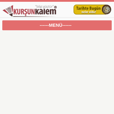
------MENÜ------