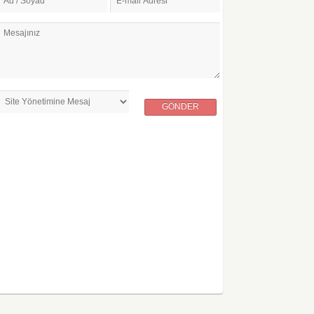
Ad / Soyad
E-mail Adresi
Mesajınız
GÖNDER