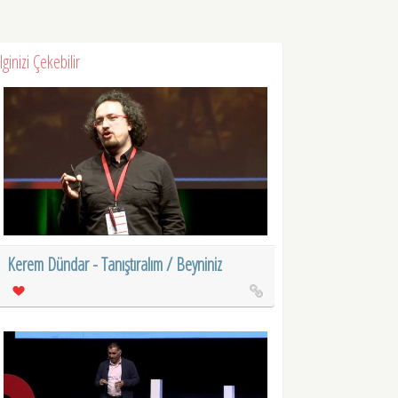
İlginizi Çekebilir
Kerem Dündar - Tanıştıralım / Beyniniz