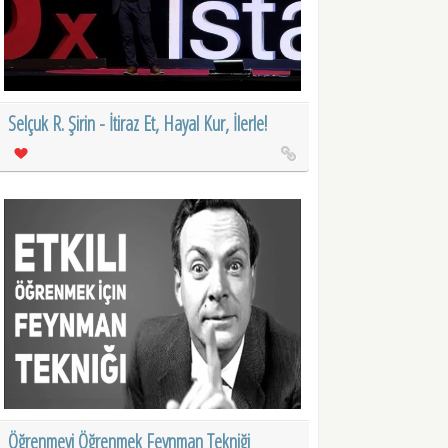
Selçuk R. Şirin - İtiraz Et, Hayal Kur, İlerle!
Öğrenmeyi Öğrenmek Feynman Tekniği