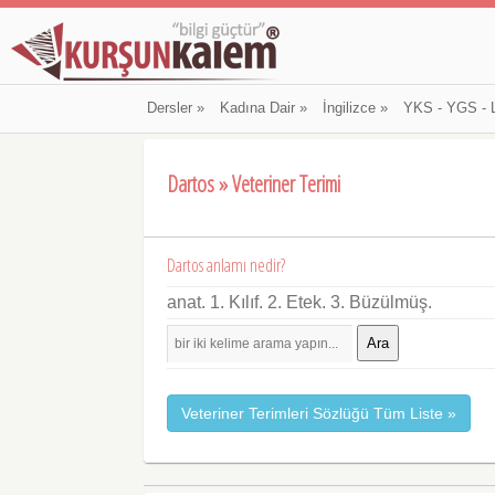
Dersler
»
Kadına Dair
»
İngilizce
»
YKS - YGS - 
Dartos » Veteriner Terimi
Dartos anlamı nedir?
anat. 1. Kılıf. 2. Etek. 3. Büzülmüş.
Ara
Veteriner Terimleri Sözlüğü Tüm Liste »