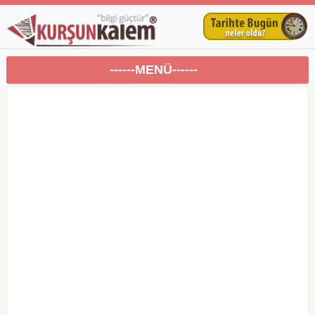
------MENÜ------