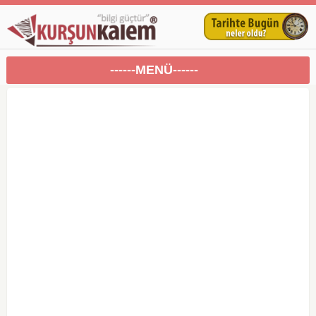
------MENÜ------