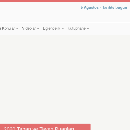
6 Ağustos - Tarihte bugün
li Konular
»
Videolar
»
Eğlencelik
»
Kütüphane
»
2020 Taban ve Tavan Puanları