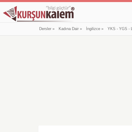
Dersler
»
Kadına Dair
»
İngilizce
»
YKS - YGS - 