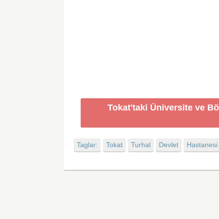
Tokat'taki Üniversite ve B
Taglar:
Tokat
Turhal
Devlet
Hastanesi