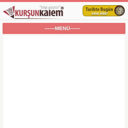
------MENÜ------