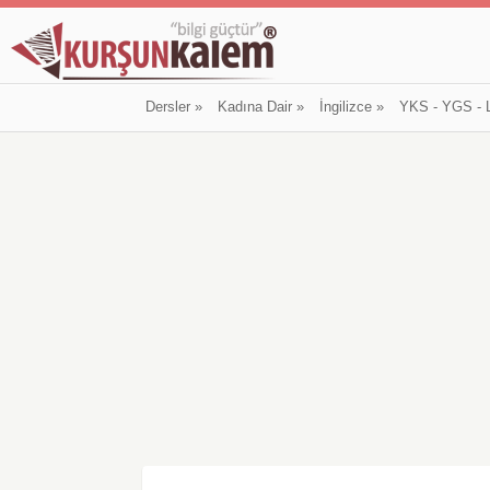
Dersler
»
Kadına Dair
»
İngilizce
»
YKS - YGS - 