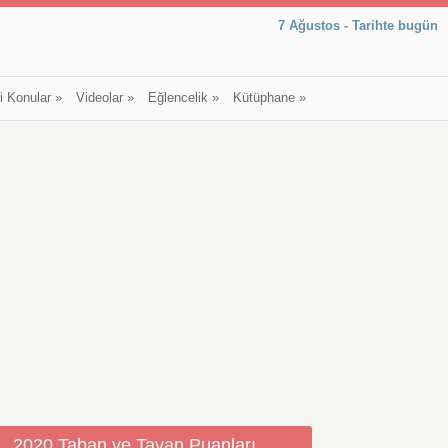
7 Ağustos - Tarihte bugün
li Konular
»
Videolar
»
Eğlencelik
»
Kütüphane
»
2020 Taban ve Tavan Puanları