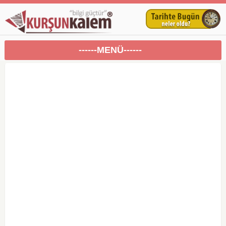
------MENÜ------