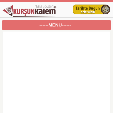
------MENÜ------