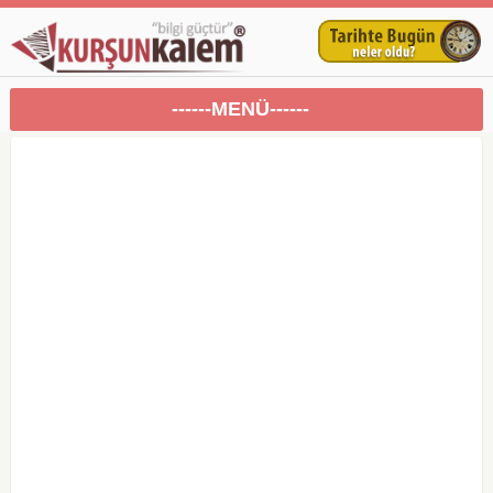
------MENÜ------