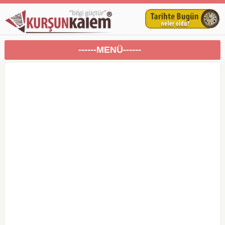
------MENÜ------