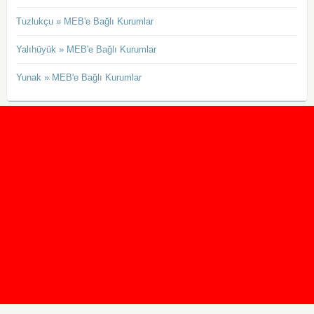
Tuzlukçu » MEB'e Bağlı Kurumlar
Yalıhüyük » MEB'e Bağlı Kurumlar
Yunak » MEB'e Bağlı Kurumlar
2020 Taban ve Tavan Puanları
2019 Taban ve Tavan Puanları
Yüzlerce İngilizce Online Test
İletişim Formu