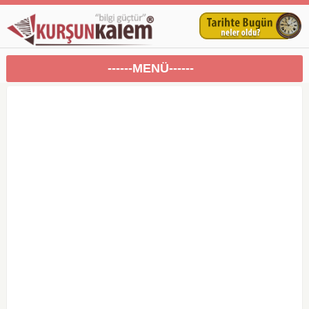
------MENÜ------