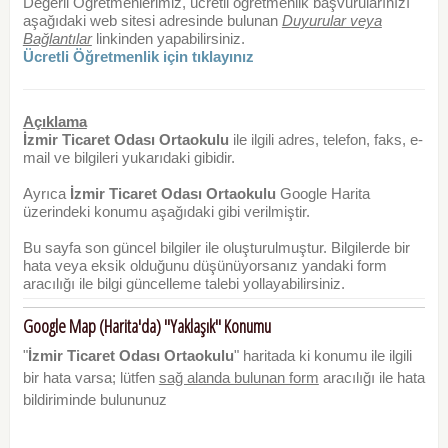
Değerli Öğretmenlerimiz, ücretli öğretmenlik başvurularınızı
aşağıdaki web sitesi adresinde bulunan
Duyurular veya
Bağlantılar
linkinden yapabilirsiniz.
Ücretli Öğretmenlik için tıklayınız
Açıklama
İzmir Ticaret Odası Ortaokulu
ile ilgili adres, telefon, faks, e-
mail ve bilgileri yukarıdaki gibidir.
Ayrıca
İzmir Ticaret Odası Ortaokulu
Google Harita
üzerindeki konumu aşağıdaki gibi verilmiştir.
Bu sayfa son güncel bilgiler ile oluşturulmuştur. Bilgilerde bir
hata veya eksik olduğunu düşünüyorsanız yandaki form
aracılığı ile bilgi güncelleme talebi yollayabilirsiniz.
Google Map (Harita'da) "Yaklaşık" Konumu
"
İzmir Ticaret Odası Ortaokulu
" haritada ki konumu ile ilgili
bir hata varsa; lütfen
sağ alanda bulunan form
aracılığı ile hata
bildiriminde bulununuz